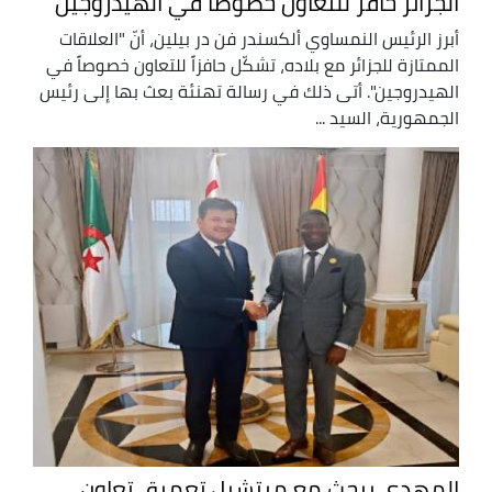
الجزائر حافز للتعاون خصوصاً في الهيدروجين"
أبرز الرئيس النمساوي ألكسندر فن در بيلين، أنّ "العلاقات
الممتازة للجزائر مع بلاده، تشكّل حافزاً للتعاون خصوصاً في
الهيدروجين". أتى ذلك في رسالة تهنئة بعث بها إلى رئيس
الجمهورية، السيد ...
المهدي يبحث مع ميتشيل تعميق تعاون