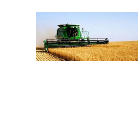
ح باب التسجيلات لطلب استيراد
وط ومعدات الانتاج والعتاد الفلاحي
نت وزارة الصناعة والانتاج الصيدلاني, في بيان لها
 الإثنين, عن فتح التسجيلات عن طريق الانترنت,
ب الحصول على شهادة التأهيل لاستيراد خطوط