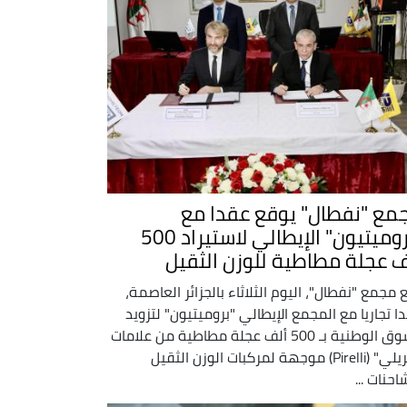
مع "نفطال" يوقع عقدا مع
"بروميتيون" الإيطالي لاستيراد 500
ف عجلة مطاطية للوزن الثقيل
 مجمع "نفطال"، اليوم الثلاثاء بالجزائر العاصمة،
ا تجاريا مع المجمع الإيطالي "بروميتيون" لتزويد
السوق الوطنية بـ 500 ألف عجلة مطاطية من علامات
"بيريلي" (Pirelli) موجهة لمركبات الوزن الثقيل
احنات ...