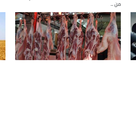
من ...
استيراد اللحوم الحمراء والبيضاء:
فت
الإبقاء على نفس الامتيازات الجمركية
خط
والضريبية في 2025
أعل
هذا
أعلنت وزارة الفلاحة والتنمية الريفية ووزارة التجارة
لطل
وترقية الصادرات، اليوم الأحد في بيان مشترك لهما،