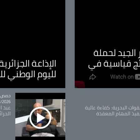
الجيد لحملة
ئج قياسية في
الإذاعة الجزائر
لليوم الوطني ل
tégorie
حصص و
26 - 09:49
قوات البحرية: كفاءة عالية
عبد ال
فيذ المهام المعقدة
الحرا