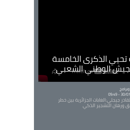
ية تحيي الذكرى الخامسة
لجيش الوطني الشعبي
Ca
برامج
30/07/20
قادر جيجلي:الغابات الجزائرية بين خطر
ئق ورهان التشجير الذكي