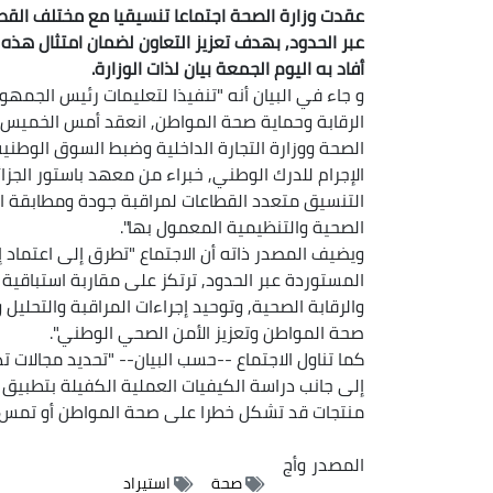
عقدت وزارة الصحة اجتماعا تنسيقيا مع مختلف القط
عبر الحدود, بهدف تعزيز التعاون لضمان امتثال هذه
أفاد به اليوم الجمعة بيان لذات الوزارة.
و جاء في البيان أنه "تنفيذا لتعليمات رئيس الجمهور
الرقابة وحماية صحة المواطن, انعقد أمس الخميس ب
الصحة ووزارة التجارة الداخلية وضبط السوق الوطنية
الإجرام للدرك الوطني, خبراء من معهد باستور الجزا
التنسيق متعدد القطاعات لمراقبة جودة ومطابقة الم
الصحية والتنظيمية المعمول بها".
ويضيف المصدر ذاته أن الاجتماع "تطرق إلى اعتماد 
المستوردة عبر الحدود, ترتكز على مقاربة استباقية 
والرقابة الصحية, وتوحيد إجراءات المراقبة والتحليل
صحة المواطن وتعزيز الأمن الصحي الوطني".
كما تناول الاجتماع --حسب البيان-- "تحديد مجالات
إلى جانب دراسة الكيفيات العملية الكفيلة بتطبيق إ
منتجات قد تشكل خطرا على صحة المواطن أو تمس ب
المصدر
وأج
صحة
استيراد