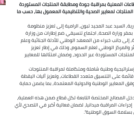
اعات المعنية بمراقبة جودة ومطابقة المنتجات المستوردة
 المنتجات لمعايير الصحية والتنظيمية المعمول بها, حسب ما
ية, السيد عبد المجيد تبون, الرامية إلى تعزيز منظومة
مقر وزارة الصحة, اجتماع تنسيقي ضم إطارات من وزارة
, إلى جانب خبراء من المعهد الوطني للأدلة الجنائية وعلم
ئر والمركز الوطني لعلم السموم, وذلك في إطار تعزيز
نتجات المستوردة عبر الحدود، وضمان امتثالها للمعايير
إستراتيجية وطنية شاملة ومتكاملة لمراقبة المنتوجات
قائمة على التنسيق متعدد القطاعات, وتعزيز آليات اليقظة
 وفق المعايير الوطنية والدولية المعتمدة, بما يضمن حماية
 تدخل المصالح المختصة التابعة لكل قطاع ضمن هذه العملية،
جراءات المراقبة ميدانيا، لضمان فعالية أكبر في التصدي لأي
سلامة السوق الوطنية".