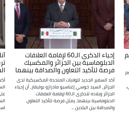
م
إحياء الذكرى الـ60 لإقامة العلاقات
آن
الدبلوماسية بين الجزائر والمكسيك
تر
فرصة لتأكيد التعاون والصداقة بينهما
الج
م
أكد السفير الجديد للولايات المتحدة المكسيكية لدى
أكد
،
الجزائر، السيد خوسي إغناسيو مادرازو بوليفار، أن إحياء
الس
الجزائر وبلاده للذكرى الـ60 لإقامة العلاقات
على
الدبلوماسية بينهما، يمثل فرصة لتأكيد التعاون
الس
والصداقة بين البلدين ...
استق