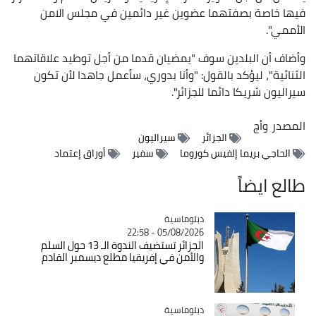
فيها خاصة بصفتهما عضوين غير دائمين في مجلس الامن
الأممي".
وأضاف أن البلدين سوف "يمضيان قدما من أجل توطيد علاقاتهما
الثنائية"، ليؤكد بالقول: "وأنا بدوري، سأعمل جاهدا لأن تكون
سيراليون شريكا دائما للجزائر".
المصدر
وأج
الجزائر
سيراليون
الحاجي بريما إلفيس كوروما
سفير
أوراق إعتماد
طالع ايضاً
Catégorie
دبلوماسية
05/08/2026 - 22:58
الجزائر تستضيف الندوة الـ 13 حول السلم
والأمن في إفريقيا مطلع ديسمبر القادم
Catégorie
دبلوماسية