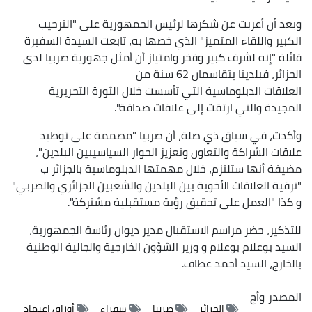
وبعد أن أعربت عن شكرها لرئيس الجمهورية على "الترحيب
الكبير واللقاء المتميز" الذي خصها به، تابعت السيدة السفيرة
قائلة "إنه لشرف كبير وفخر وامتياز أن أمثل جهورية صربيا لدى
الجزائر، فبلدينا يتقاسمان 62 سنة من
العلاقات الدبلوماسية التي تأسست خلال الثورة التحريرية
المجيدة والتي ارتقت إلى علاقات صداقة".
وأكدت، في سياق ذي صلة، أن صربيا "مصممة على توطيد
علاقات الشراكة والتعاون وتعزيز الحوار السياسيبين البلدين"،
مضيفة أنها ستلتزم، خلال مهمتها الدبلوماسية بالجزائر ب
"ترقية العلاقات الأخوية بين البلدين والشعبين الجزائري والصربي"
و كذا "العمل على تحقيق رؤية مستقبلية مشتركة".
للتذكير، حضر مراسم الاستقبال مدير ديوان رئاسة الجمهورية،
السيد بوعلام بوعلام و وزير الشؤون الخارجية والجالية الوطنية
بالخارج، السيد أحمد عطاف.
المصدر
وأج
الجزائر
صربيا
سفراء
أوراق إعتماد