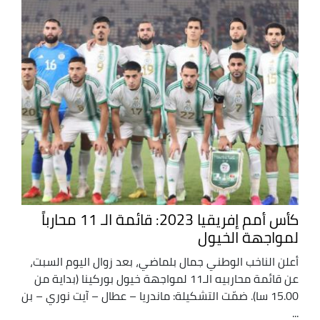
كأس أمم إفريقيا 2023: قائمة الـ 11 محارباً
لمواجهة الخيول
أعلن الناخب الوطني جمال بلماضي، بعد زوال اليوم السبت،
عن قائمة محاربيه الـ11 لمواجهة خيول بوركينا (بداية من
15.00 سا). ضمّت التشكيلة: ماندريا – عطال – آيت نوري – بن
...