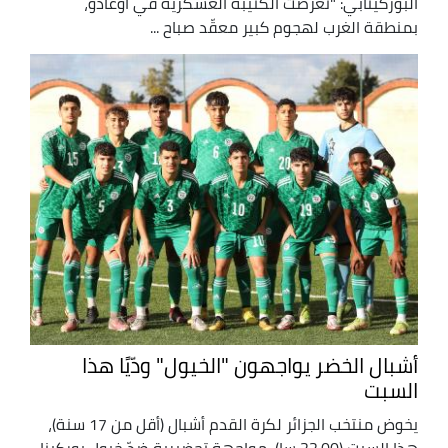
البوركينابي: "تعرضت الكتيبة العسكرية في أوغادو،
بمنطقة الغرب لهجوم كبير معقّد صباح ...
أشبال الخضر يواجهون "الخيول" ودّيًا هذا
السبت
يخوض منتخب الجزائر لكرة القدم أشبال (أقل من 17 سنة)،
هذا السبت (22.00 سا)، مواجهة تحضيرية ضدّ خيول بوركينا