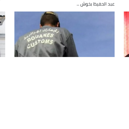
عبد الحفيظ بخوش ...
جمارك : احباط عملية تهريب كميات
معتبرة من المهلوسات بولاية
مه
الأغواط
تمك
مع 
تمكنت مصالح الجمارك من إحباط عملية تهريب 4454
كبسولة مهلوسة من نوع بريغابالين 300 ملغ بولاية