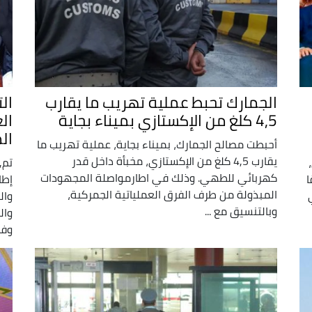
الجمارك تحبط عملية تهريب ما يقارب
ال
4,5 كلغ من الإكستازي بميناء بجاية
ال
ال
أحبطت مصالح الجمارك، بميناء بجاية، عملية تهريب ما
يقارب 4,5 كلغ من الإكستازي، مخبأة داخل قدر
تم,
كهربائي للطهي. وذلك في اطارمواصلة المجهودات
ا
إطا
المبذولة من طرف الفرق العملياتية الجمركية،
وال
وبالتنسيق مع ...
وال
وفق