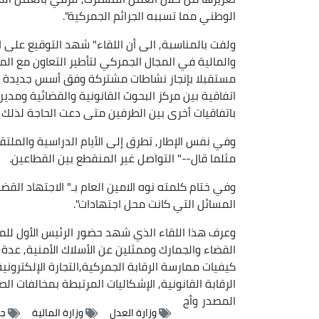
الوطني مما تسببه الجرائم الجمركية".
ولفت بالمناسبة, الى أن اللقاء" شهد التوقيع على ات
والمالية في المجال الجمركي لتأطير التعاون مع 
مستقبلا بإنجاز نشاطات مشتركة وفق أسس جديدة في
اتفاقية بين مركز البحوث القانونية والقضائية ومديري
باتفاقيات أخرى بين الطرفين متى دعت الحاجة لذلك "
مثلما قال--" التواصل غير المنقطع بين القطاعين.
وفي ختام كلمته نوه الامين العام بـ" الاجتهاد ال
المسائل التي كانت محل اجتهادات".
وعرف هذا اللقاء الذي شهد حضور الرئيس الأول للمح
القضاء والجمارك وممثلين عن الأسلاك الأمنية, عد
كيفيات ممارسة الرقابة الجمركية,التجارة الإلكترون
الرقابة القانونية, الإشكاليات المرتبطة بمخالفات ا
المصدر
وأج
وزارة العدل
وزارة المالية
جم