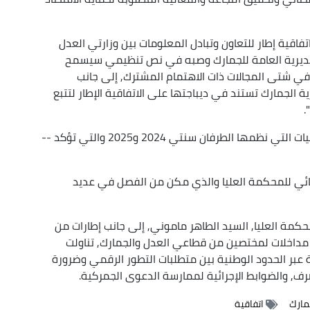
فاقية إطار للتعاون وتبادل المعلومات بين وزارتي العدل
المديرية العامة للجمارك وصبه في نص تنظيمي سيسمح
 شتى المجالات ذات الاهتمام المشترك, إلى جانب
ة الجمارك تستند في ديباجتها على الاتفاقية الإطار لتتبع
.
وفي نفس الإطار, تطرق إلى الأيام الدراسية والملتقيات التي نظمها الطرفان سنتي 2024 و2025 والتي تؤكد --
قضائي للمحكمة العليا والذي مكن من الفصل في عديد
كمة العليا, السيد الطاهر ماموني, إلى جانب إطارات من
ة مداخلات لمختصين من قطاعي العدل والجمارك, تناولت
ية عبر الحدود الوطنية بين متطلبات التطور الرقمي وضرورة
لصرف, والضوابط الإجرائية لممارسة الدعوى الجمركية.
ارك
اتفاقية