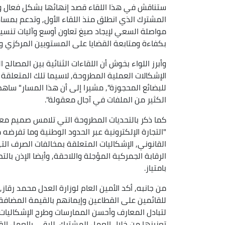
ستناقش في هذا اللقاء قصد إنهائها بشكل فعال ومنت
المشترك الذي انطلق منذ اللقاء الأول, وتدعم بمساه
مواصلة السعي لإيجاد صيغ تعاون أوسع وآليات تنسيق
بكفاءة ومتابعة القضايا على المستويين المركزي وا
وأبرز اللواء بخوش أن اللقاءات الثنائية بين المصال
الإشكالات العملية المطروحة, لاسيما تلك المتعلقة 
للبضائع المحجوزة", مشيرا إلى أن هذا المسار" ساه
الكثير من الملفات في آجال معقولة".
كما ذكر بالتحديات المطروحة التي تلامس صميم معالج
"التجارة الإلكترونية عبر الحدود الوطنية وما تفرض
القانوني, الإشكاليات المتعلقة بمخالفات الصرف ا
الرقابة الجمركية المؤجلة واللاحقة, وأيضا الإذن 
بامتياز.
من جانبه, أكد الأمين العام لوزارة العدل محمد رقاز,
للقائمين على القطاعين وإيمانهم بالقيمة المضافة
لتبادل المعارف وأحسن الممارسات وطرح الإشكاليات و
تعزيزها من خلال العمل المشترك, للرقي بالعمل الق