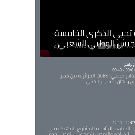
ية تحيي الذكرى الخامسة
لجيش الوطني الشعبي
Ca
برامج
30/07/20
قادر جيجلي:الغابات الجزائرية بين خطر
ئق ورهان التشجير الذكي
Ca
22/07/20
: المتابعة الرئاسية للمشاريع المهيكلة في
 المناجم والتعدين تأكيد على المضي قدما