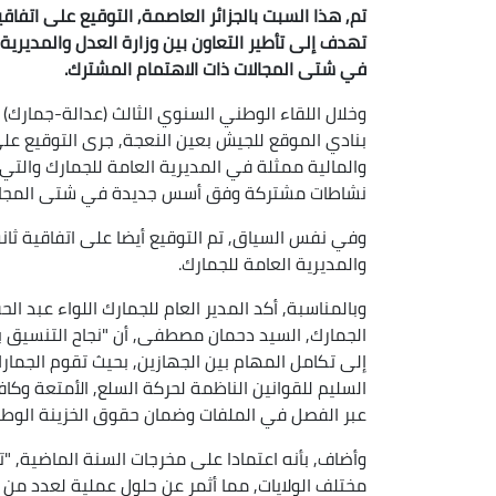
تم, هذا السبت بالجزائر العاصمة, التوقيع على اتفاقي
تهدف إلى تأطير التعاون بين وزارة العدل والمدير
في شتى المجالات ذات الاهتمام المشترك.
وخلال اللقاء الوطني السنوي الثالث (عدالة-جمارك)
بنادي الموقع للجيش بعين النعجة, جرى التوقيع على 
والمالية ممثلة في المديرية العامة للجمارك والتي
نشاطات مشتركة وفق أسس جديدة في شتى المجالات
وفي نفس السياق, تم التوقيع أيضا على اتفاقية ثانوية
والمديرية العامة للجمارك.
وبالمناسبة, أكد المدير العام للجمارك اللواء عبد 
الجمارك, السيد دحمان مصطفى, أن "نجاح التنسيق ب
إلى تكامل المهام بين الجهازين, بحيث تقوم الجمار
السليم للقوانين الناظمة لحركة السلع, الأمتعة وكاف
عبر الفصل في الملفات وضمان حقوق الخزينة الوطنية
وأضاف, بأنه اعتمادا على مخرجات السنة الماضية
مختلف الولايات, مما أثمر عن حلول عملية لعدد من