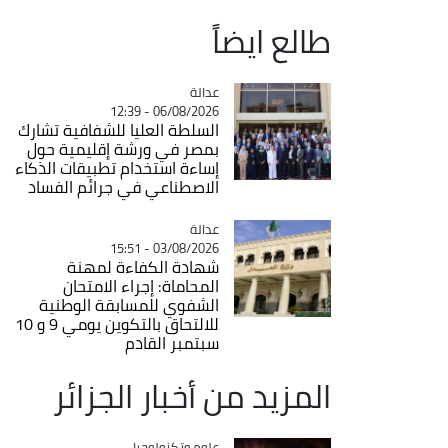
طالع ايضاً
عدالة
Catégorie
06/08/2026 - 12:39
السلطة العليا للشفافية تشارك
بمصر في ورشة إقليمية حول
إساءة استخدام تطبيقات الذكاء
الاصطناعي في جرائم الفساد
عدالة
Catégorie
03/08/2026 - 15:51
شهادة الكفاءة لمهنة
المحاماة: إجراء الامتحان
الشفوي للمسابقة الوطنية
للالتحاق بالتكوين يومي 9 و 10
سبتمبر القادم
المزيد من أخبار الجزائر
Catégorie
علوم وتكنولوجيا