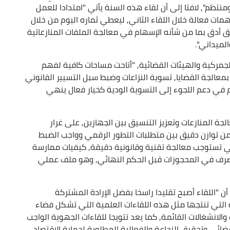
ظم", لافتا إلى أن لقاء هذه السنة يأتي "امتدادا للعمل
مات فعالة خلال اللقاء الثاني, ليعطي ثماره اليوم من خلال
 أدق بما من شأنه الإسهام في معالجة الملفات المنازعاتية
لميداني".
ح الجمركية والهيئات القضائية, "أتاحت مساحات كافية لفهم
بمعالجة القضايا, تسوية النزاعات وضبط سبل التسيير القانوني
م في دعم اللجوء إلى التسوية الودية كخيار فعال ينهي
ة المنازعات وتعزيز التنسيق بين الجهازين, على غرار
ه من توازن دقيق بين متطلبات التطور الرقمي وواجب الضبط
لتي تستوجب معالجة تقنية وقانونية دقيقة, كيفيات ممارسة
بالتصرف في المحجوزات قبل الحكم النهائي, وهو ملف عملي
 أن "اللقاء أصبح تقليدا راسخا بفضل الإرادة المشتركة
 التي تنتجها مثل هذه اللقاءات العلمية التي تشكل فضاء
الانشغالات القائمة, كما يعد تتويجا للقاءات الجهوية الواجب
ضائي وتحقيق النجاعة والفعالية المطلوبة لحماية الاقتصاد