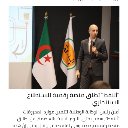
"ألنفط" تطلق منصة رقمية للاستطلاع
الاستثماري
أعلن رئيس الوكالة الوطنية لتثمين موارد المحروقات
"ألنفط"، سمير بختي، اليوم السبت بالعاصمة، عن اطلاق
منصة رقمية جديدة. وفي لقاء صحفي، قال بختي إنّ هذه