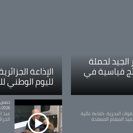
الجيد لحملة
ئج قياسية في
الإذاعة الجزائر
لليوم الوطني ل
tégorie
حصص و
26 - 09:49
قوات البحرية: كفاءة عالية
عبد ال
فيذ المهام المعقدة
الحرا