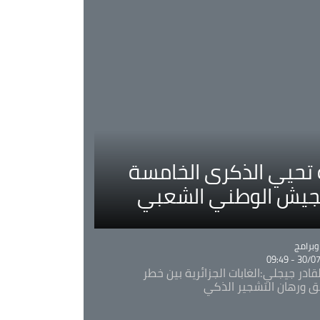
ية تحيي الذكرى الخامسة
لجيش الوطني الشعبي
Ca
برامج
30/07/20
قادر جيجلي:الغابات الجزائرية بين خطر
ئق ورهان التشجير الذكي