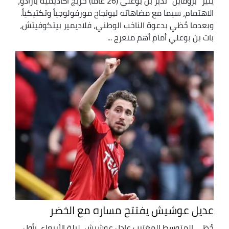
يثير "بروفايل" نذير بن بوعلي (26 عاماً) خريج أكاديمية بارادو،
الاهتمام، سيما مع مضاهاته لبونجاح مورفولوجياً وتكتيكياً.
وبعدما حُظي بدعوة الناخب الوطني، فلاديمير بيتكوفيتش،
بات بن بوعلي أمام أهم منعرج ...
عديل عوشيش يفتتح مساره مع الخضر
حُظي المتوسط المغترب عادل عوشيش، ليلة الأربعاء، بأول