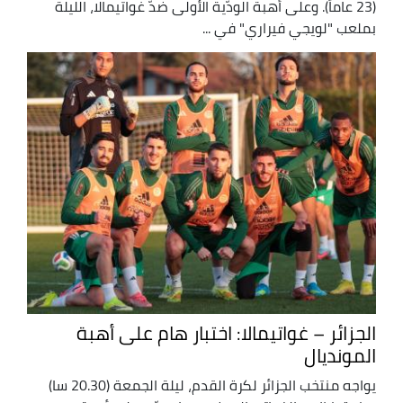
(23 عاماً). وعلى أهبة الودّية الأولى ضدّ غواتيمالا، الليلة
بملعب "لويجي فيراري" في ...
الجزائر – غواتيمالا: اختبار هام على أهبة
المونديال
يواجه منتخب الجزائر لكرة القدم، ليلة الجمعة (20.30 سا)