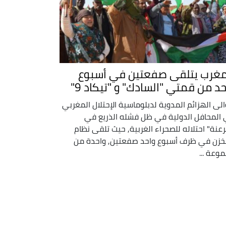
مغرب يتلقى صفعتين في أسبوع
حد من قمتي "السادك" و "تيكاد 9"
الى الهزائم المدوية لدبلوماسية الإحتلال المغربي
المحافل الدولية في ظل فشله الذريع في
عنة" احتلاله للصحراء الغربية, حيث تلقى نظام
خزن في ظرف أسبوع واحد صفعتين, واحدة من
وعة ...