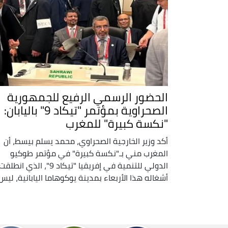
الحضور الرسمي الرفيع للجمهورية
الصحراوية بمؤتمر "تيكاد 9" باليابان:
"نكسة كبيرة" للمغرب
أكد وزير الخارجية الصحراوي، محمد يسلم بيسط، أن
المغرب مني بـ"نكسة كبيرة" في مؤتمر طوكيو
الدولي للتنمية في إفريقيا "تيكاد 9"، الذي انطلقت
أشغاله هذا الأربعاء بمدينة يوكوهاما اليابانية، ليس .