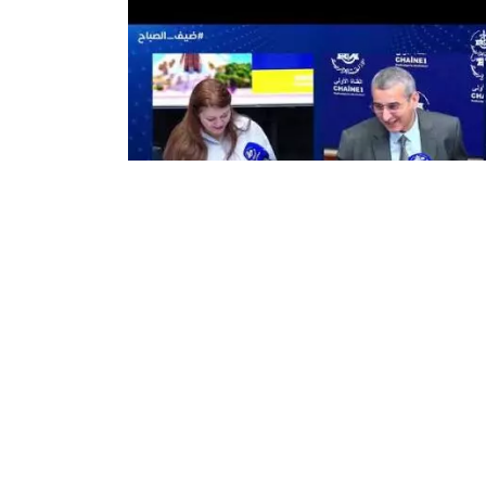
بوخداش للإذاعة : تسخير أزيد من 53
ف تاجر لضمان المداومة خلال عيد
أضحى
 المدير المركزي بوزارة التجارة الداخلية وضبط
وق الوطنية، كمال بوخداش، أن الوزارة سطرت
امجًا خاصًا لضمان التموين المنتظم للمواطنين
مواد الأساسية والخدمات واسعة الاستهلاك خلال