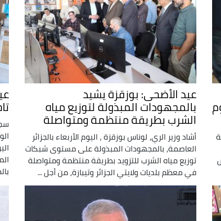
عيد الأضحى: بوزقزة يشيد
وم
بالمجهودات المبذولة لتوزيع مياه
تا
الشرب بطريقة منتظمة ومتواصلة
سجل
ة
أشاد وزير الري، لوناس بوزقزة ، اليوم الأربعاء بالجزائر
الي
العاصمة، بالمجهودات المبذولة على مستوى شبكات
الم
س
توزيع مياه الشرب للتزويد بطريقة منتظمة ومتواصلة
بال
في معظم بلديات ولايتي الجزائر وتيبازة، من أجل ...