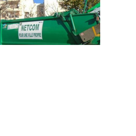
مؤسسة "نات كوم" : تسخير 4700
عامل لضمان نظافة أحياء العاصمة
طيلة أيام عيد الأضحى
سطرت مؤسسة النظافة لولاية الجزائر "نات كوم"،
برنامجا استثنائيا لضمان نظافة الأحياء والأماكن العا
بالعاصمة، طيلة أيام عيد الأضحى المبارك، من خلال
تسخير 4700 عامل و430 شاحنة. وفي تصريح ل/وأج، ...