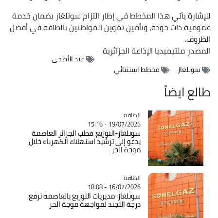
للإشارة يأتي هذا المخطط في إطار التزام سونلغاز بضمان خدمة
عمومية ذات جودة، وتأمين تموين المواطنين بالطاقة في أفضل
الظروف.
المصدر
ملتيميديا الإذاعة الجزائرية
عيد الأضحى
سونلغاز
مخطط استثنائي
طالع ايضاً
الطاقة
Catégorie
19/07/2026 - 15:16
سونلغاز-التوزيع: قطب الجزائر العاصمة
يدعو إلى ترشيد استهلاك الكهرباء خلال
موجة الحر
الطاقة
Catégorie
16/07/2026 - 18:08
سونلغاز: مديريات التوزيع بالعاصمة ترفع
درجة التجند لمواجهة موجة الحر