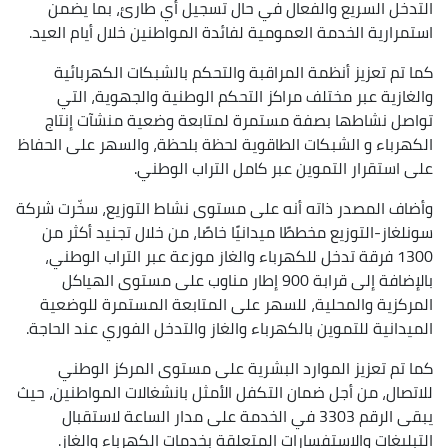
التدخل السريع والفعال في حال تسجيل أي طارئ، بما يضمن
استمرارية الخدمة العمومية لفائدة المواطنين خلال أيام العيد.
كما تم تعزيز أنظمة المراقبة والتحكم بالشبكات الكهربائية
والغازية عبر مختلف مراكز التحكم الوطنية والجهوية، التي
تواصل نشاطها بصفة مستمرة لمتابعة وضعية منشآت إنتاج
الكهرباء و الشبكات الطاقوية لحظة بلحظة، والسهر على الحفاظ
على استقرار التموين عبر كامل التراب الوطني.
وأضاف المصدر ذاته أنه على مستوى نشاط التوزيع، سخّرت شركة
سونلغاز-التوزيع مخططًا ميدانيًا خاصًا، من خلال تجنيد أكثر من
1300 فرقة تدخل للكهرباء والغاز موزعة عبر التراب الوطني،
بالإضافة إلى قرابة 900 إطار مناوب على مستوى الهياكل
المركزية والمحلية، للسهر على المتابعة المستمرة للوضعية
الميدانية للتموين بالكهرباء والغاز والتدخل الفوري عند الحاجة.
كما تم تعزيز الموارد البشرية على مستوى المركز الوطني
للاتصال، من أجل ضمان التكفل الأمثل بانشغالات المواطنين، حيث
يبقى الرقم 3303 في الخدمة على مدار الساعة لاستقبال
التبليغات والاستفسارات المتعلقة بخدمات الكهرباء والغاز.