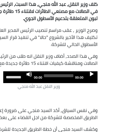
كلف وزير النقل, عبد الله منجي, هذا السبت،
الرئيس ا
في اتصالات م
تبون المتعلقة بتدعيم الأسطول الجوي
.
وصرح الوزير , عقب مراسم تنصيب الرئيس المدير العام
الأسطول الحالي للشركة.
وفي هذا الصدد, أضاف وزير النقل انه طلب من الرئيس
اتصالات ومناقشة كيفيات اقتناء 15 طائرة جديدة مع المصنعين المعروفين على الساحة الدولية".
Audio
Use
00:00
00:00
Player
own
وزير النقل عبد الله منجي
row
eys
to
وفي نفس السياق, أكد السيد منجي على ضرورة إعا
ase
الطريق المخصصة للشركة من اجل القضاء على بعض ال
or
ase
وكشف السيد منجي أن خطة الطريق الجديدة للشرك
me.