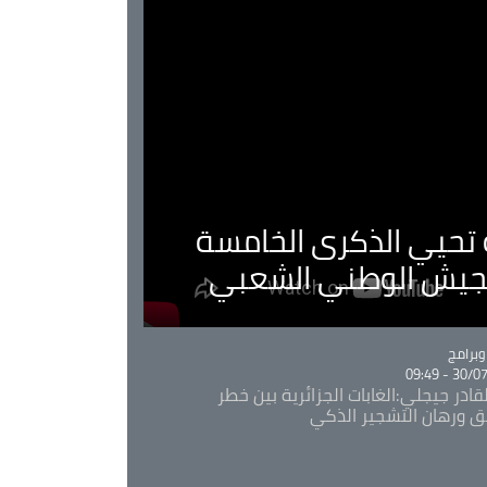
ية تحيي الذكرى الخامسة
لجيش الوطني الشعبي
Ca
برامج
30/07/20
قادر جيجلي:الغابات الجزائرية بين خطر
ئق ورهان التشجير الذكي