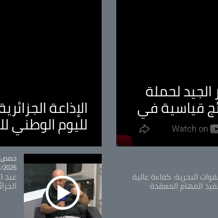
الجيد لحملة
ئج قياسية في
الإذاعة الجزائر
لليوم الوطني ل
tégorie
حصص و
26 - 09:49
قوات البحرية: كفاءة عالية
عبد ال
فيذ المهام المعقدة
الحرا