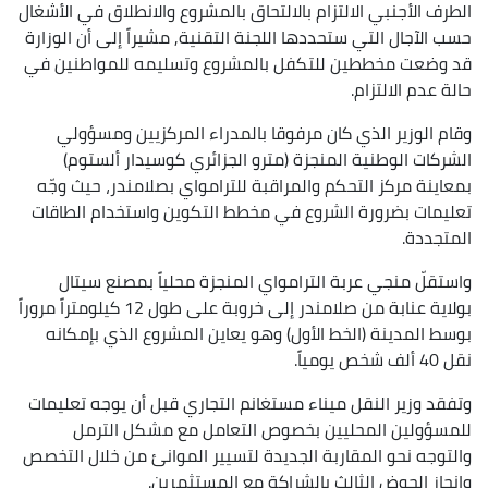
الطرف الأجنبي الالتزام بالالتحاق بالمشروع والانطلاق في الأشغال
حسب الآجال التي ستحددها اللجنة التقنية, مشيراً إلى أن الوزارة
قد وضعت مخططين للتكفل بالمشروع وتسليمه للمواطنين في
حالة عدم الالتزام.
وقام الوزير الذي كان مرفوقا بالمدراء المركزيين ومسؤولي
الشركات الوطنية المنجزة (مترو الجزائري كوسيدار ألستوم)
بمعاينة مركز التحكم والمراقبة للترامواي بصلامندر، حيث وجّه
تعليمات بضرورة الشروع في مخطط التكوين واستخدام الطاقات
المتجددة.
واستقلّ منجي عربة الترامواي المنجزة محلياً بمصنع سيتال
بولاية عنابة من صلامندر إلى خروبة على طول 12 كيلومتراً مروراً
بوسط المدينة (الخط الأول) وهو يعاين المشروع الذي بإمكانه
نقل 40 ألف شخص يومياً.
وتفقد وزير النقل ميناء مستغانم التجاري قبل أن يوجه تعليمات
للمسؤولين المحليين بخصوص التعامل مع مشكل الترمل
والتوجه نحو المقاربة الجديدة لتسيير الموانئ من خلال التخصص
وإنجاز الحوض الثالث بالشراكة مع المستثمرين.