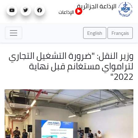
تجاوز
الإذاعة الجزائرية
إلى
الإذاعات
المحتوى
الرئيسي
English
Français
وزير النقل: "ضرورة التشغيل التجاري
لترامواي مستغانم قبل نهاية
2022"