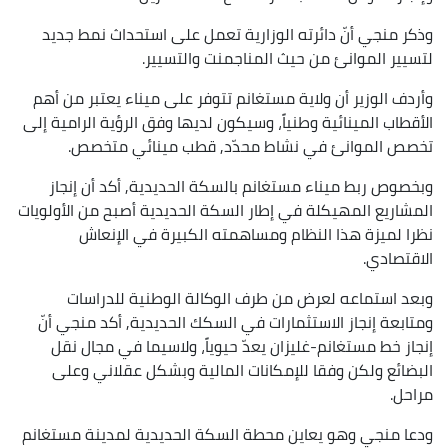
وذكر منجي أنّ دائرته الوزارية تعمل على استحداث نمط جديد
لتسيير الموانئ من حيث المناجمنت والتسيير.
وأردف الوزير أن ولاية مستغانم تتوفر على ميناء يعتبر من أهم
الأقطاب المينائية وطنياً، وسيكون لديها وفق الرؤية الرامية إلى
تخصص الموانئ في نشاط محدّد, قطب مينائي متخصص.
وبخصوص ربط ميناء مستغانم بالسكة الحديدية, أكد أن إنجاز
المشاريع المهيكلة في إطار السكة الحديدية أصبح من الأولويات
نظرا لميزة هذا النظام ومساهمته الكبيرة في الإنعاش
الاقتصادي.
وبعد استماعه لعرض من طرف الوكالة الوطنية للدراسات
ومتابعة إنجاز الاستثمارات في السكك الحديدية, أكد منجي أنّ
إنجاز خط مستغانم-غليزان يعدّ حيوياً، ولاسيما في مجال نقل
البضائع ولكن وفقا للإمكانات المالية وبشكل عقلاني وعلى
مراحل.
ودعا منجي وهو يعاين محطة السكة الحديدية لمدينة مستغانم