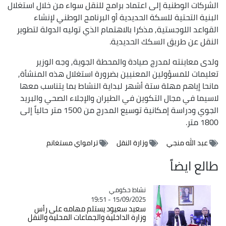
الشركات الوطنية إلى اعتماد برامج للنقل سواء من خلال استغلال
البنية التحتية للسكة الحديدية أو البرنامج الوطني لإنشاء
القواعد اللوجستية, مذكرا بالاهتمام الذي توليه الدولة لتطوير
النقل عن طريق السكك الحديدية.
ولدى معاينته لمدرج صيادة والمحطة الجوية, وجه الوزير
تعليمات للمسؤولين المعنيين بضرورة استغلال هذه المنشأة,
مانحا إياهم مهلة ستة أشهر لبداية النشاط بما يتناسب معها
لاسيما في مجال التكوين في الطيران والإجلاء الصحي والبريد
الجوي ودراسة إمكانية توسيع المدرج من 1500 متر حالياً إلى
1800 متر.
عبد الله منجي
وزارة النقل
ترامواي مستغانم
طالع ايضاً
Catégorie
نشاط حكومي
15/09/2025 - 19:51
سعيد سعيود يستلم مهامه على رأس
وزارة الداخلية والجماعات المحلية والنقل