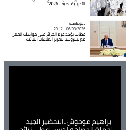
التدريبية "صيف-2026"
Catégorie
دبلوماسية
06/08/2026 - 20:12
عطاف يؤكد عزم الجزائر على مواصلة العمل
مع بيلاروسيا لتعزيز العلاقات الثنائية
ابراهيم موحوش..التحضير الجيد
لحملة الحصاد والدرس اعطى نتائج