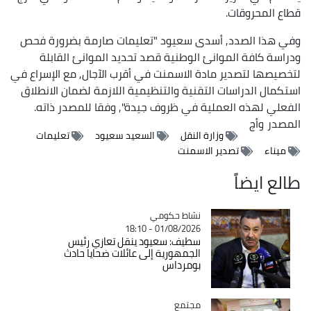
قطاع المحروقات.
وفي هذا الصدد, أسدى سعيود "تعليمات صارمة بضرورة فحص
ودراسة كافة الموانئ الوطنية قصد تحديد الموانئ القابلة
لتخصيصها لتصدير مادة الاسمنت في أقرب الآجال, مع الإسراع في
استكمال الدراسات التقنية والتنظيمية اللازمة لضمان الانطلاق
الفعلي لهذه العملية في ظروف جيدة", وفقا للمصدر ذاته.
المصدر
وأج
وزارة النقل
السعيد سعيود
تعليمات
ميناء
تصدير الاسمنت
طالع ايضاً
Catégorie
نشاط حكومي
01/08/2026 - 18:10
سطيف: سعيود ينقل تعازي رئيس
الجمهورية إلى عائلات ضحايا حادث
بومرداس
مجتمع
Catégorie