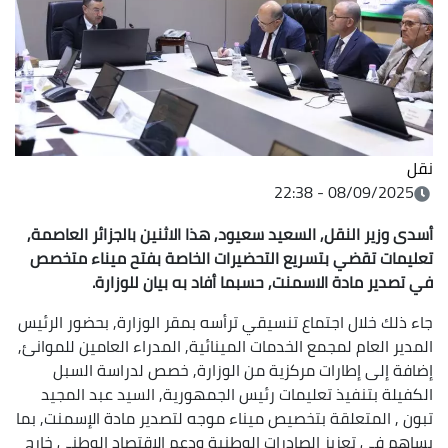
نقل
08/09/2025 - 22:38
أسدى وزير النقل, السعيد سعيود, هذا الاثنين بالجزائر العاصمة,
تعليمات تقضي بتسريع التحضيرات الخاصة بفتح ميناء متخصص
في تصدير مادة الاسمنت, حسبما أفاد به بيان للوزارة.
جاء ذلك خلال اجتماع تنسيقي ترأسه بمقر الوزارة, بحضور الرئيس
المدير العام لمجمع الخدمات المينائية, المدراء العامين للموانئ,
إضافة إلى إطارات مركزية من الوزارة, خصص لدراسة السبل
الكفيلة بتنفيذ تعليمات رئيس الجمهورية, السيد عبد المجيد
تبون , المتعلقة بتخصيص ميناء موجه لتصدير مادة الإسمنت, بما
يساهم في تعزيز الصادرات الوطنية ودعم الاقتصاد الوطني خارج