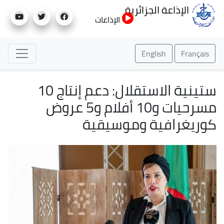
تجاوز
الإذاعة الجزائرية
إلى
الإذاعات
المحتوى
الرئيسي
English
Français
ستينية الاستقلال: دعم إنتاج 10
مسرحيات و10 أفلام و5 عروض
كوريغرافية وموسيقية