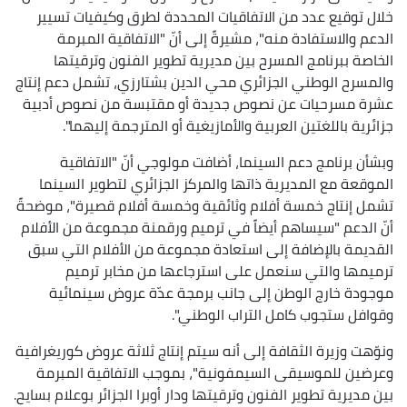
خلال توقيع عدد من الاتفاقيات المحددة لطرق وكيفيات تسيير
الدعم والاستفادة منه"، مشيرةً إلى أنّ "الاتفاقية المبرمة
الخاصة ببرنامج المسرح بين مديرية تطوير الفنون وترقيتها
والمسرح الوطني الجزائري محي الدين بشتارزي، تشمل دعم إنتاج
عشرة مسرحيات عن نصوص جديدة أو مقتبسة من نصوص أدبية
جزائرية باللغتين العربية والأمازيغية أو المترجمة إليهما".
وبشأن برنامج دعم السينما، أضافت مولوجي أنّ "الاتفاقية
الموقعة مع المديرية ذاتها والمركز الجزائري لتطوير السينما
تشمل إنتاج خمسة أفلام وثائقية وخمسة أفلام قصيرة"، موضحةً
أنّ الدعم "سيساهم أيضاً في ترميم ورقمنة مجموعة من الأفلام
القديمة بالإضافة إلى استعادة مجموعة من الأفلام التي سبق
ترميمها والتي سنعمل على استرجاعها من مخابر ترميم
موجودة خارج الوطن إلى جانب برمجة عدّة عروض سينمائية
وقوافل ستجوب كامل التراب الوطني".
ونوّهت وزيرة الثقافة إلى أنه سيتم إنتاج ثلاثة عروض كوريغرافية
وعرضين للموسيقى السيمفونية"، بموجب الاتفاقية المبرمة
بين مديرية تطوير الفنون وترقيتها ودار أوبرا الجزائر بوعلام بسايح.