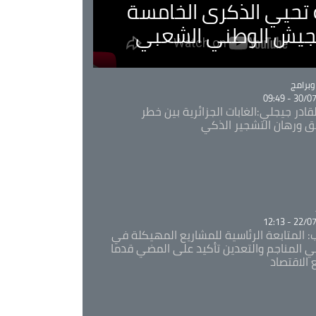
ية تحيي الذكرى الخامسة
لجيش الوطني الشعبي
Ca
برامج
30/07/20
قادر جيجلي:الغابات الجزائرية بين خطر
ئق ورهان التشجير الذكي
Ca
22/07/20
: المتابعة الرئاسية للمشاريع المهيكلة في
 المناجم والتعدين تأكيد على المضي قدما
 الاقتصاد