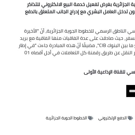
ية الجزائرية بغرض تفعيل خدمة البيع الالكتروني للتذاكر
صة بالرحلات في أجل أقصاه الفاتح جوان 2023، دون تدخل العامل البشري مع إدراج الجانب المتعلق بالدفع
ي الناطق الرسمي للخطوط الجوية الجزائرية، أنّ "الأخيرة
 السفر، حيث صادقت على عدة اتفاقيات منها اتفاقية مع بريد
الجزائر وأخرى تسمح للزبائن بالشراء عبر بطاقة الدفع ما بين البنوك CIB"، مضيفًا أنّ هذه المبادرة جاءت "في إطار
ترقية خدمات الجوية الجزائرية وتطبيقا لتعليمات وزير النقل عن طريق رقمنة كل التعاملات في أجل أقصاه 01
ي للقناة الإذاعية الأولى
Use
Up/Down
Arrow
keys
الدفع الإلكتروني
الخطوط الجوية الجزائرية
to
increase
or