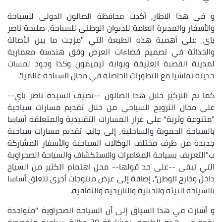
و في هذا الاطار, أكدت محافظة الصالون الدولي للسياحة
والأسفار والمديرة العامة للديوان الوطني للسياحة, صليحة ناصر
باي, على أهمية هذه الطبعة التي "مزجت ما بين الأصالة
والحداثة في تصميم فضاءات العرض وفق هندسة معمارية
لمدينة القصبة العتيقة وبوابة تيميمون وكذا وجود لمسات
حديثة تماشيا مع التطورات الحاصلة في مجال السباحة عالميا".
كما تم التركيز خلال هذا الصالون --تضيف السيدة ناصر باي--
على مجال الترويج السياحي من خلال تقديم مسارات سياحية
"متنوعة وثرية" على غرار المسارات التقليدية والمتعلقة أساسا
بالسياحة الحموية والساحلية, إلى جانب تقديم مسارات سياحية
جديدة من طرف مختلف الوكالات السياحية والأسفار المشاركة
ب"التعريف بسياحة المغامرات والاستكشاف والسياحة الصحراوية
التي تبقى --على حد قولها-- محل اهتمام الكثير من السياح
داخل وخارج الوطن", إضافة إلى عرض منتوجات أخرى تتعلق أساسا
بالسياحة البيئة والجبلية والتاريخية والثقافية.
و أشارت في هذا السياق إلى أن السياحة الصحراوية "متواجدة
بقوة في هذه الطبعة, بمشاركة 20 وكالة سياحية متخصصة