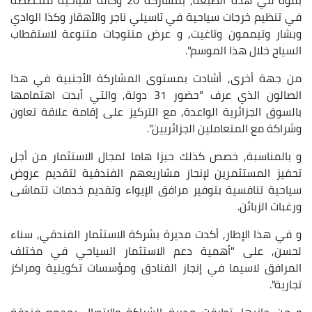
في تنظيم خرجات سياحية في تاسيلي ناجر والأهقار وكذا الوادي
وبشار وتيممون وتاغيت, و عرض منتوجات متنوعة لاستقطاب
السياح خلال هذا الموسم".
من جهة أخرى, أشادت بمستوى المشاركة الأجنبية في هذا
الصالون الذي عرف "حضور 31 دولة, والتي أبدت اهتمامها
بالسوق الجزائرية الواعدة, مع التركيز على إقامة علاقة تعاون
وشراكة مع المتعاملين الجزائريين".
و بالمناسبة, خصص كذلك حيزا هاما لمجال الاستثمار من أجل
تحفيز المستثمرين لإنجاز مشاريعهم الفندقية لتقديم عروض
سياحية تنافسية بتوفير مرافق الإيواء وتقديم خدمات تتماشى
ورغبات الزبائن.
و في هذا الإطار, أكدت مديرة بشركة الاستثمار الفندقي, سناء
لحسن, على "أهمية دعم الاستثمار السياحي في مختلف
المرافق لاسيما في إنجاز الفنادق ومؤسسات تكوينية ومراكز
تجارية".
و من جانبها, تطرقت مديرة الشراكة والاتصال بمجمع فندقة