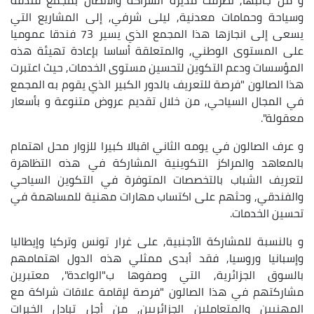
وسياحة وحمامات معدنية, ليلى شرفي, إلى المشاريع التي
يسعى إلى انجازها هذا المجمع الذي يسير 73 فندقا عموميا
على المستوى الوطني, والمتعلقة أساسا بإعادة تهيئة هذه
المؤسسات ودعم التكوين لتحسين مستوى الخدمات, حيث اعتبرت
هذا الصالون "فرصة للتعريف بالدور الكبير الذي يقوم به المجمع
في المجال السياحي, من خلال تقديم عروض متنوعة و بأسعار
معقولة".
و عرف الصالون في يومه الثاني اقبالا كبيرا للزوار محل اهتمام
بالمعاهد والمراكز التكوينية المشاركة في هذه التظاهرة
لتعريف الشباب بالتخصصات المتوفرة في التكوين السياحي
والفندقي, وحثهم على اكتساب مهارات مهنية للمساهمة في
تحسين الخدمات.
و بالنسبة للمشاركة الأجنبية, على غرار تونس وتركيا وإيطاليا
وإسبانيا وروسيا, فقد أبدى ممثلي هذه الدول اهتمامهم
بالسوق الجزائرية, التي وصفوها ب"الواعدة", معتبرين
مشاركتهم في هذا الصالون "فرصة لإقامة علاقات شراكة مع
المهنيين والمتعاملين الجزائريين, من أجل تبادل الخبرات