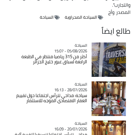
والتجارب".
المصدر
وأج
السياحة الصحراوية
السياحة
طالع ايضاً
السياحة
Catégorie
05/08/2026 - 15:07
أكثر من 315 رياضيا منتظر في الطبعة
الرابعة لسباق عبور خليج الجزائر
السياحة
Catégorie
28/07/2026 - 16:13
سياحة: مداحي تترأس اجتماعا حول تقييم
العقار الاقتصادي الموجه للاستثمار
السياحة
Catégorie
20/07/2026 - 16:09
مداحي تترأس اجتماعا تنسيقيا لتقييم آلية