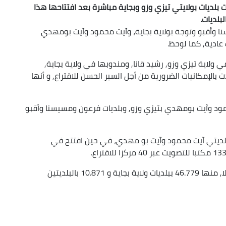
بلديات بولايتي تيزي وزو وبجاية مباشرة بعد افتتاحها هذا
بلديات.
 وأقبو وتوجة بولاية بجاية، وآيت محمود وآيت بومهدي
عادية, كما لوحظ.
 ولاية تيزي وزو, رشيد قانا, ومندوبها في ولاية بجاية,
بالإمكانيات الضرورية من أجل السير الحسن للاقتراع, و أنها
محمود وآيت بومهدي بتيزي وزو, وبلديات فرعون ومسيسنا وأقبو
ت عبر 11 مركزا للاقتراع ببلديتي آيت محمود وآيت بو مهدي، في حين افتتح في
وتحصي البلديات الست مجموع 75.650 منتخبا مسجلا, منها 46.779 ببلديات ولاية بجاية و 10.871 بالبلديتين