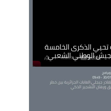
ية تحيي الذكرى الخامسة
لجيش الوطني الشعبي
Ca
برامج
30/07/20
قادر جيجلي:الغابات الجزائرية بين خطر
ئق ورهان التشجير الذكي