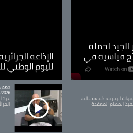
الجيد لحملة
ئج قياسية في
الإذاعة الجزائر
لليوم الوطني ل
tégorie
حصص و
26 - 09:49
قوات البحرية: كفاءة عالية
عبد ال
فيذ المهام المعقدة
الحرا