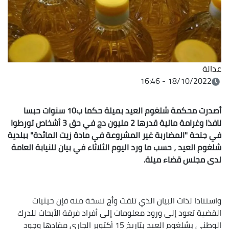
عدالة
18/10/2022 - 16:46
أصدرت محكمة شلغوم العيد بميلة حكما ب10 سنوات حبسا
نافذا وغرامة مالية قدرها 2 مليون دج في حق 3 أشخاص تورطوا
في جنحة "المضاربة غير المشروعة في مادة زيت المائدة" ببلدية
شلغوم العيد ، حسب ما ورد اليوم الثلاثاء في بيان للنيابة العامة
لدى مجلس قضاء ميلة.
واستنادا لذات البيان الذي تلقت وأج نسخة منه فإن حيثيات
القضية تعود إلى ورود معلومات إلى أفراد فرقة الأبحاث للدرك
الوطني بشلغوم العيد بتاريخ 15 أكتوبر الجاري مفادها وجود