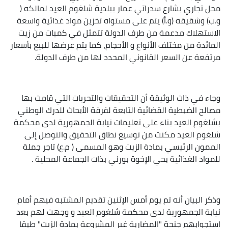
محل تجاري بشارع سدراتي عمار ببلدية شلغوم العيد لمالكه (
و.ب) وشقيقه (و.أ) يتم على مستواه تخزين مواد غذائية واسعة
الاستهلاك مدعمة من طرف الدولة تتمثل في كميات من زيت
المائدة من مختلف الأنواع و الأحجام، كما يتم عرضها للبيع بأسعار
مرتفعة عن السعر القانوني المحدد لها من طرف الدولة.
وجاء في ذات الوثيقة أن التحقيقات والتحريات التي قامت بها
مصالح الضبطية القضائية التابعة لفرقة الأبحاث للدرك الوطني
بشلغوم العيد بناء على تعليمات نيابة الجمهورية لدى محكمة
شلغوم العيد مكنت من توسيع نطاق التحقيق والتوصل إلى
الممون الرئيسي بمادة الزيت وهو المسمى ( م.ع) تاجر جملة
للمواد الغذائية بحي الإخوة بورني بذات الجماعة المحلية .
وذكر البيان أنه تم يوم أمس الإثنين تقديم المشتبه فيهم أمام
نيابة الجمهورية لدى محكمة شلغوم العيد و وجهت لهم بعد
استجوابهم جنحة "المضاربة غير المشروعة بمادة الزيت" طبقا