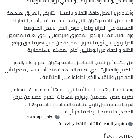
والإخلاص ,والسلوك الشريف, والتحلي بروح المسؤولية ."
وأشاد وزير العدل حافظ الأختام بالمسار التاريخي العريق لمنظمة
المحامين لناحية وهران, التي تعد -حسبه- "من أقدم النقابات
المهنية في الجزائر وبلدان حوض البحر الابيض المتوسط
وإفريقيا", مذكرا بالدور المحوري والبطولي الذي لعبه المحامون
الجزائريون إبان ثورة التحرير المجيدة من خلال نصرة الحق ورفع
الظلم والدفاع عن الوطنيين أمام المحاكم الاستعمارية.
من جهته أبرز نقيب المحامين لناحية وهران, عمر برغام ,الدور
"الكبير والفعال" الذي لعبته المنظمة منذ تأسيسها , مذكرا بأبرز
المحامين والنقباء الذي تداولوا على المنظمة .
وقد تم خلال هذه الاحتفائية التي حضرها أعضاء سلك القضاء ,
تكريم بعض المحامين ,وتوزيع شهادات التخرج ,فضلا عن عرض
شريط فيديو حول تاريح منظمة المحامين لناحية وهران.
المصدر
ملتيميديا الإذاعة الجزائرية
لطفي بوجمعة
مشروع الرقمنة الشاملة لقطاع العدالة
طالع ايضاً