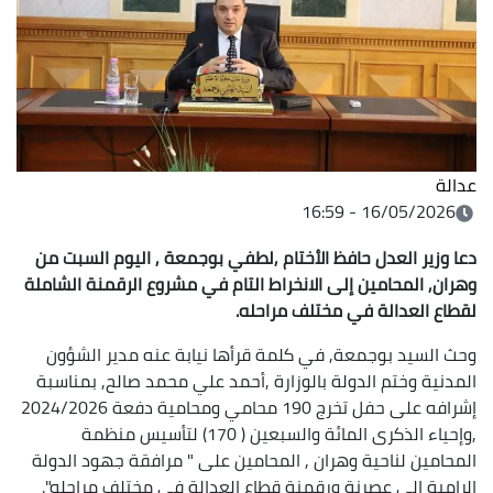
عدالة
16/05/2026 - 16:59
دعا وزير العدل حافظ الأختام ,لطفي بوجمعة , اليوم السبت من
وهران, المحامين إلى الانخراط التام في مشروع الرقمنة الشاملة
لقطاع العدالة في مختلف مراحله.
وحث السيد بوجمعة, في كلمة قرأها نيابة عنه مدير الشؤون
المدنية وختم الدولة بالوزارة ,أحمد علي محمد صالح, بمناسبة
إشرافه على حفل تخرج 190 محامي ومحامية دفعة 2024/2026
,وإحياء الذكرى المائة والسبعين ( 170) لتأسيس منظمة
المحامين لناحية وهران , المحامين على " مرافقة جهود الدولة
الرامية إلى عصرنة ورقمنة قطاع العدالة في مختلف مراحله".