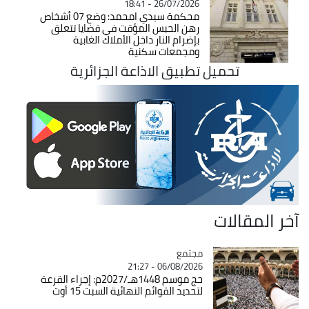
26/07/2026 - 18:41
محكمة سيدي امحمد: وضع 07 أشخاص
رهن الحبس المؤقت في قضايا تتعلق
بإضرام النار داخل الأملاك الغابية
ومجمعات سكنية
تحميل تطبيق الاذاعة الجزائرية
آخر المقالات
مجتمع
Catégorie
06/08/2026 - 21:27
حج موسم 1448هـ/2027م: إجراء القرعة
لتحديد القوائم النهائية السبت 15 أوت