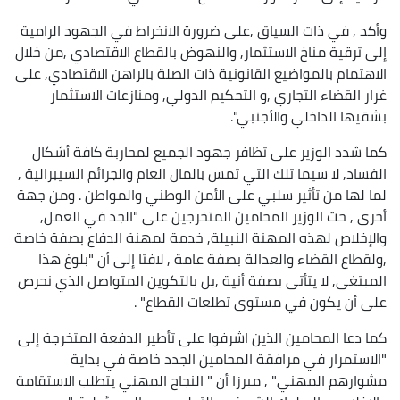
وأكد , في ذات السياق ,على ضرورة الانخراط في الجهود الرامية
إلى ترقية مناخ الاستثمار, والنهوض بالقطاع الاقتصادي ,من خلال
الاهتمام بالمواضيع القانونية ذات الصلة بالراهن الاقتصادي, على
غرار القضاء التجاري ,و التحكيم الدولي, ومنازعات الاستثمار
بشقيها الداخلي والأجنبي".
كما شدد الوزير على تظافر جهود الجميع لمحاربة كافة أشكال
الفساد, لا سيما تلك التي تمس بالمال العام والجرائم السيبرالية ,
لما لها من تأثير سلبي على الأمن الوطني والمواطن . ومن جهة
أخرى , حث الوزير المحامين المتخرجين على "الجد في العمل,
والإخلاص لهذه المهنة النبيلة, خدمة لمهنة الدفاع بصفة خاصة
,ولقطاع القضاء والعدالة بصفة عامة , لافتا إلى أن "بلوغ هذا
المبتغى, لا يتأتى بصفة أنية ,بل بالتكوين المتواصل الذي نحرص
على أن يكون في مستوى تطلعات القطاع" .
كما دعا المحامين الذين اشرفوا على تأطير الدفعة المتخرجة إلى
"الاستمرار في مرافقة المحامين الجدد خاصة في بداية
مشوارهم المهني" , مبرزا أن " النجاح المهني يتطلب الاستقامة