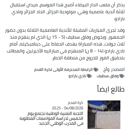
يذكر أن ملعب الدار البيضاء أصبح هذا الموسم، ميدان استقبال
ثلاثة أندية عاصمية وهي: مولودية الجزائر، اتحاد الجزائر ونادي
بارادو.
وقد تجرى المباريات المقبلة للأندية العاصمية الثلاثة بدون حضور
الجمهور. ويخوض وفاق سطيف (5 - 15 ن) الذي لم ينهزم منذ
ثلاث جولات، هذه المباراة بهدف الحفاظ على ديناميكيته، أمام
نادي بارادو (14 - 8 ن) المنهزم في مباراتيه الأخيرتين، والمطالب
بتحقيق الفوز للخروج من منطقة الخطر.
المصدر
وأج
الرابطة المحترفة الأولى لكرة القدم
وفاق سطيف
نادي بارادو
طالع ايضاً
Catégorie
كرة القدم
04/08/2026 - 20:25
اللجنة التقنية الوطنية تجتمع يوم
الخميس لدراسة المواصفات المطلوبة
في المدرب الوطني الجديد