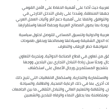
لعربية حيث أكدا على أهمية الحفاظ على الأمن القومي
واجهها المنطقة، وشددا على رفض التدخل الخارجي في
ر والتوافق. واتفقا على أهمية دعم أطر وآليات العمل العربي
طروحة بما يصون المصالح العربية ويحفظ أمنها واستقرارها.
لعربية والدولية وتنسيق المساعي للتوصل لحلول سياسية
 هذه الدول الشقيقة وسيادتها ومصالحها ويحقق طموحات
 لمواجهة خطر الإرهاب والتطرف.
قق من تعاون في قطاع الصناعة الدوائية، وبتجربة التعاون
ال. وبحثا سبل زيادة التبادل التجاري بين البلدين، ووجها
ة بتشجيع المستثمرين ورجال الأعمال على استكشاف
الاستثمارية والتجارية، واستكمال الاتفاقيات التي تتيح ذلك
أخرى، بما في ذلك الرعاية الصحية، والطاقة، والسياحة
، والثقافة والتعليم العالي والتبادل الثقافي ما بين الجامعات
تضامنة بما يحقق النماء والرفاه للبلدين والشعبين