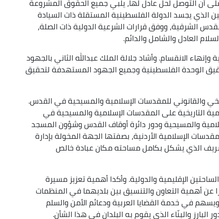
لى أن التوصل لحل عادل لها، يلبي جميع الحقوق المشروعة
 الذي يجسد الدولة الفلسطينية المستقلة ذات السيادة
 حزيران عام 1967 وعاصمتها القدس الشرقية، ووفق قرارات الشرعية الدولية ذات الصلة،
سلام العادل والشامل والدائم.
وإنهاء الانقسام. وأشاد جلالة الملك عبدالله الثاني بالجهود
حقيق الوحدة الفلسطينية وجميع الجهود المستهدفة لتحقيق
ريخي والقانوني للمقدسات الإسلامية والمسيحية في القدس.
مية التاريخية على المقدسات الإسلامية والمسيحية في
لامية والمسيحية ودور دائرة أوقاف القدس وشؤون المسجد
مقدسات الإسلامية الأردنية، بصفتها الجهة المخولة بإدارة
شريف الذي يشكل بكامل مساحته مكان عبادة خالص
الساحتين الإقليمية والدولية. وأكدا أهمية تعزيز مسيرة
برا عن أهمية التعاون والتنسيق بين بلديهما في المنظمات
 ويسهم في خدمة القضايا العربية ودعائم الأمن والسلم
 البارز والبنّاء الذي يقوم به البلدان في هذا الشأن.