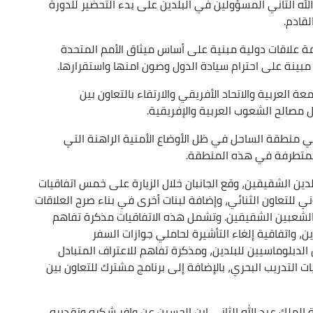
لله الثاني المسؤولين في البلدين على بدء التحضير للدورة
لقادم.
مة علاقات دولية مبنية على أساس ميثاق الأمم المتحدة
مبينة على احترام سيادة الدول وصون امنها واستقرارها.
ة العربية والاتحاد الأفريقي والارتقاء بالتعاون بين
 مصالح الشعوب العربية والإفريقية.
 منطقة الساحل في ظل الأوضاع الأمنية الراهنة التي
المتطرفة في هذه المنطقة.
بلدين الشقيقين، وقع الجانبان خلال الزيارة على خمس اتفاقيات
ي للتعاون الثنائي، وإضافة لبنات أخرى في بناء صرح العلاقات
ت الشعبين الشقيقين. وتشمل هذه الاتفاقيات مذكرة تفاهم
ن، واتفاقية إلغاء التأشيرة لحاملي جوازات السفر
لدبلوماسيين للبلدين، ومذكرة تفاهم للاعتراف المتبادل
ت التدريب البحري، بالإضافة إلى برنامج مشترك للتعاون بين
 الملك عبد الله الثاني ابن الحسين عن وافر شكره وتقديره