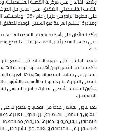
وشدد القائدان على مركزية القضية الفلسطينية، وع
للشعب الفلسطيني الشقيق، على أساس حل الدولتين
على خطوط الرابع من
ومبادرة السلام العربية هو السبيل الوحيد لتحقيق ال
وأكد القائدان على أهمية تحقيق الوحدة الفلسطينية 
التي بذلها السيد رئيس الجمهورية لرأب الصدع وت
ذلك.
وشدد القائدان على ضرورة الحفاظ على الوضع التا
وأكد فخامة الرئيس تبون أهمية دور الوصاية الهاش
القدس في حماية المقدسات وهويتها العربية الإس
الأقصى المبارك التابعة لوزارة الأوقاف والشؤون وال
شؤون المسجد الأقصى المبارك/ الحرم القدسي ال
للمسلمين.
كما تناول القائدان عدداً من القضايا والتطورات على 
التعاون والتكامل الاقتصادي بين الدول العربية، وع
والمحافل الإقليمية والدولية، بما يخدم مصالحهما،
والاستقرار في المنطقة والعالم، مع التأكيد على الدور