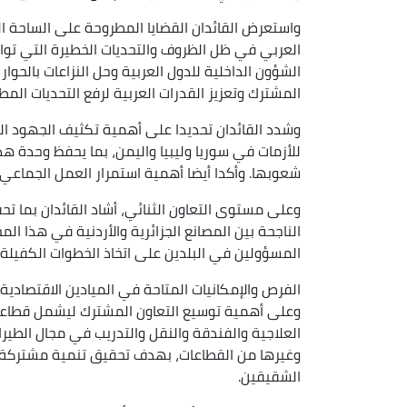
واستعرض القائدان القضايا المطروحة على الساحة ا
العربي في ظل الظروف والتحديات الخطيرة التي ت
الشؤون الداخلية للدول العربية وحل النزاعات بالحوا
المشترك وتعزيز القدرات العربية لرفع التحديات الم
وشدد القائدان تحديدا على أهمية تكثيف الجهود ا
للأزمات في سوريا وليبيا واليمن، بما يحفظ وحدة
شعوبها. وأكدا أيضا أهمية استمرار العمل الجماعي
وعلى مستوى التعاون الثنائي، أشاد القائدان بما تح
الناجحة بين المصانع الجزائرية والأردنية في هذا المج
المسؤولين في البلدين على اتخاذ الخطوات الكفيل
الفرص والإمكانيات المتاحة في الميادين الاقتصادية و
وعلى أهمية توسيع التعاون المشترك ليشمل قطاعات 
العلاجية والفندقة والنقل والتدريب في مجال الطيران
وغيرها من القطاعات، بهدف تحقيق تنمية مشتركة وم
الشقيقين.