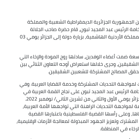
 بين الجمهورية الجزائرية الديمقراطية الشعبية والمملكة
امة الرئيس عبد المجيد تبون، قام حضرة صاحب الجلالة
الهاشمية الملك عبد الله الثاني ابن الحسين، ملك المملكة الأردنية الهاشمية، بزيارة دولة إلى الجزائر يومي 03
سعة ضمت أعضاء الوفدين، سادتها روح المودة والإخاء التي
 الشقيقين، وجرى خلالها استعراض أوجه التعاون الثنائي بين
 يحقق المصالح المشتركة للشعبين الشقيقين.
 لمواجهة التحديات المشتركة وخدمة القضايا العربية. وفي
فخامة الرئيس عبد المجيد تبون على نجاح القمة العربية في
دورتها العادية الحادية والثلاثين التي استضافتها الجزائر يومي الأول والثاني من تشرين الثاني/ نوفمبر 2022.
 لمواجهة التحديات الراهنة التي تواجهها الأمة العربية،
، وعلى رأسها القضية الفلسطينية باعتبارها القضية
المشترك وتعزيز الجهود المبذولة لمعالجة الأزمات الإقليمية،
الرخاء في المنطقة.