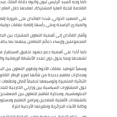
كما وجه السيد الرئيس تبون وأخوه جلالة الملك عبدا
القادمة للجنة العليا المشتركة، لعقدها خلال العام ا
على الصعيد الدولي، شددا القائدان على ضرورة إقا
والمبادئ الراسخة وعلى رأسها إقامة علاقات دولية 
وأشار القائدان إلى أهمية التعاون المشترك بين الجامع
المجموعتين وإرساء دعائم التضامن بينهما بما يكفل
كما أكدا على أهمية دعم جهود تحقيق الاستقرار في
تشهدها وبما يحول دون تمدد الأنشطة الإرهابية و
وسعياً لتوطيد علاقات الأخوة وتطوير التعاون بين ال
ومذكرات تفاهم جديدة من شأنها تعزيز الإطار القانون
الثنائية المتميزة وتوسيعها تحقيقاً لآمال وتطلعا
حول المشاورات السياسية بين وزارتي الخارجية للبلدي
الدبلوماسية، ومذكرة تفاهم للتعاون بين المعهدين ا
بالشهادات الأهلية للملاحين وبرامج التعليم ومستويا
وكالة الأنباء الجزائرية ونظيرتها الأردنية (بترا).
وفي ختام الزيارة، عبر حضرة صاحب الجلالة الهاشمية