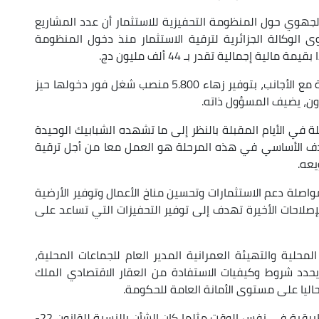
لجهوي حول المنظومة التحفيزية للاستثمار أن عدد المشاريع
 الوكالة الجزائرية لترقية الاستثمار منذ دخول المنظومة
وستسمح هذه المشاريع، وبعضها في إطار الشراكة مع الأجانب، بتوفير زهاء 5.800 منصب شغل فور دخولها حيز
ون، يضيف المسؤول ذاته.
في الأيام المقبلة بالنظر إلى ما تشهده الشبابيك الوحيدة
هدف الأساسي في هذه المرحلة هو العمل معا من أجل ترقية
يعه.
صلة دعم الاستثمارات وتحسين مناخ الأعمال وتوفير الأرضية
لإصلاحات الأخيرة تهدف إلى توفير التحفيزات التي تساعد على
حلية والتهيئة العمرانية المدير العام للجماعات المحلية،
د شروط وكيفيات الاستفادة من العقار الاقتصادي الملك
حاليا على مستوى الأمانة العامة للحكومة.
وأردف قائلا إن هذا القانون سيصدر مع نصوصه التطبيقية في نفس الوقت مثلما كان الشأن بالنسبة للقانون 22-