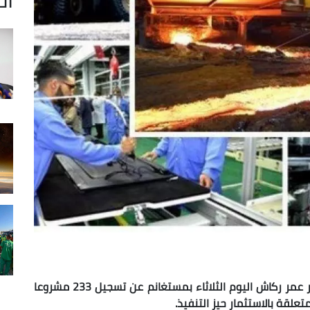
أعلن المدير العام للوكالة الجزائرية لترقية الاستثمار عمر ركاش اليوم الثلاثاء بمستغانم عن تسجيل 233 مشروعا
علقة بالاستثمار حيز التنفيذ.