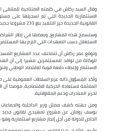
وقال السيد ركاش في كلمته الافتتاحية للملتقى ا
الاستثمارية الجديدة التي تم تسجيلها على مستوى
القانونية الجديدة حيز التنفيذ بلغ 233 مشروعا جديدا بقيمة مالية إجمالية تقدر بـ 44 ألف مليون دج.
الاستغلال حسب التعهدات التي التزم بها المستثمر
وتوقع عمر ركاش أن تتضاعف عدد المشاريع المسجلة 
للوكالة من توافد للمستثمرين، مشيرا إلى أن ال
الاستثمار وإعطاء دفعة قوية للاقتصاد الوطني وتنو
وأكد المسؤول ذاته عزم السلطات العمومية على موا
الملائمة لاستعادة الحركية الاقتصادية، موضحا أن ا
تحرير المبادرات ودعم المقاولاتية.
ومن جهته كشف ممثل وزير الداخلية والجماعات الم
يوسف رومان، عن مشروع تمهيدي لقانون جديد يحد
الخاص للدولة من أجل إنجاز مشاريع استثمارية وهو 