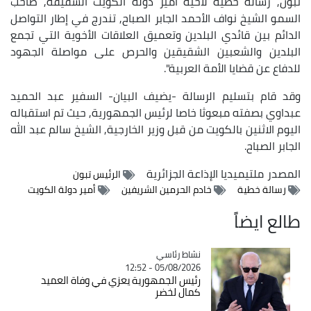
تبون, رسالة خطية لأخيه أمير دولة الكويت الشقيقة, صاحب
السمو الشيخ نواف الأحمد الجابر الصباح, تندرج في إطار التواصل
الدائم بين قائدي البلدين وتعميق العلاقات الأخوية التي تجمع
البلدين والشعبين الشقيقين والحرص على مواصلة الجهود
للدفاع عن قضايا الأمة العربية".
وقد قام بتسليم الرسالة -يضيف البيان- السفير عبد الحميد
عبداوي بصفته مبعوثا خاصا لرئيس الجمهورية, حيث تم استقباله
اليوم الاثنين بالكويت من قبل وزير الخارجية, الشيخ سالم عبد الله
الجابر الصباح.
المصدر
ملتيميديا الإذاعة الجزائرية
الرئيس تبون
رسالة خطية
خادم الحرمين الشريفين
أمير دولة الكويت
طالع ايضاً
Catégorie
نشاط رئاسي
05/08/2026 - 12:52
رئيس الجمهورية يعزي في وفاة العميد
كمال لخضر