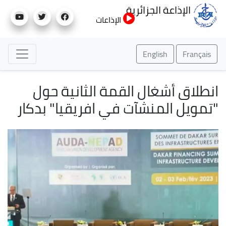
تجاوز
الإذاعة الجزائرية
إلى
الإذاعات
المحتوى
الرئيسي
English
Français
انطلاق أشغال القمة الثانية حول
"تمويل المنشآت في افريقيا" بدكار