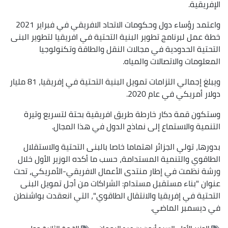
الإفريقية.
واعتمد رؤساء دول وحكومات الاتحاد الافريقي في فبراير 2021
خطة عمل لبرنامج تطوير البنية التحتية في افريقيا لتطوير البنى
التحتية الحدودية في مجالات النقل والطاقة وتكنولوجيا
المعلومات والاتصالات والمياه.
ويبلغ إجمالي التزامات تمويل البنية التحتية في إفريقيا، 81 مليار
دولار أمريكي في عام 2020.
وستكون قمة دكار خارطة طريق افريقية بحتة لتسريع وتيرة
التنمية والاستماع إلى نماذج الدول في هذا المجال.
بدورها، تولي الجزائر اهتماما خاصا بالبنى التحتية والاستقلال
الطاقوي والتنمية المستدامة، حسب ما أكده الوزير الأول خلال
ورشة نظمت في إطار منتدى الأعمال الافريقي-الأمريكي، تحت
عنوان "بناء مستقبل مستدام: الشراكات من أجل تمويل البنى
التحتية في إفريقيا والانتقال الطاقوي"، التي انعقدت بواشنطن
في ديسمبر الماضي.