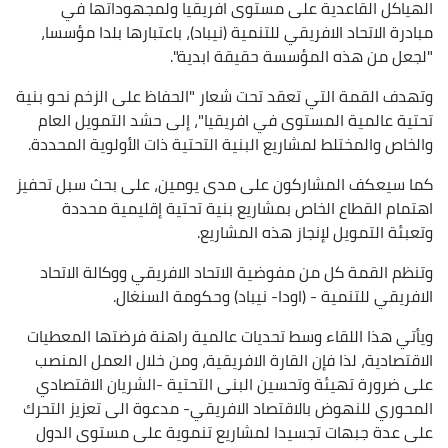
الهياكل القاعدية على مستوى افريقيا ولمجهوداتها في
مبادرة الاتحاد الافريقي للتنمية (نيباد)، باعتبارها بلدا مؤسسا،
"لجعل من هذه المؤسسة حقيقة ابدية".
وتهدف القمة التي تعقد تحت شعار "الحفاظ على الزخم نحو بنية
تحتية عالمية المستوى في افريقيا"، إلى حشد التمويل العام
والخاص والمختلط لمشاريع البنية التحتية ذات الأولوية المحددة.
كما سيعكف المشاركون على مدى يومين، على بحث سبل تحفيز
اهتمام القطاع الخاص بمشاريع بنية تحتية إقليمية محددة
وتعبئة التمويل لإنجاز هذه المشاريع.
وتنظم القمة كل من مفوضية الاتحاد الافريقي ووكالة الاتحاد
الافريقي للتنمية - (اودا- نيباد) وحكومة السنغال.
ويأتي هذا اللقاء وسط تحديات عالمية راهنة فرضتها المعطيات
الاقتصادية، لذا فإن القارة الافريقية، ومن خلال العمل المنصب
على ضرورة تهيئة وتحسين البنى التحتية -الشريان الاقتصادي
المحوري للنهوض بالاقتصاد الافريقي- مدعوة الى تعزيز التحرك
على عدة جبهات تجسيدا لمشاريع تنموية على مستوى الدول