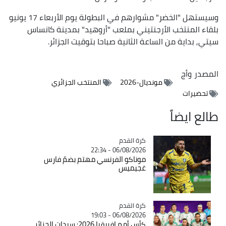
وسيستهل "الخضر" مشوارهم في البطولة يوم الأربعاء 17 يونيو
بلقاء المنتخب الأرجنتيني بملعب "أروهيد" بمدينة كانساس
سيتي, بداية من الساعة الثانية صباحا بتوقيت الجزائر.
المصدر
وأج
مونديال-2026
المنتخب الجزائري
تحضيرات
طالع ايضاً
Catégorie
كرة القدم
06/08/2026 - 22:34
موناكو الفرنسي مهتم بضمّ فارس
غجيميس
Catégorie
كرة القدم
06/08/2026 - 19:03
كأس أمم إفريقيا 2026: سيدات الجزائر