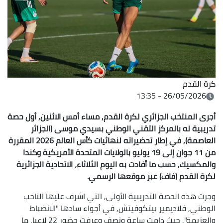
كرة القدم
26/05/2026 - 13:35
أجرى المنتخب الجزائري لكرة القدم, مساء أمس الاثنين, أول حصة
تدريبية له
بالمركز التقني الوطني بسيدي موسى (الجزائر
العاصمة), في إطار تحضيراته لنهائيات كأس العالم 2026 المقررة
من 11 جوان إلى 19 يوليو بالولايات المتحدة الأمريكية وكندا
والمكسيك, حسب ما أفادت به اليوم الثلاثاء، الاتحادية الجزائرية
لكرة القدم (فاف) عبر موقعها الرسمي.
وجرت هذه الحصة التدريبية الأولى, التي اشرف عليها الناخب
الوطني, فلاديمير بيتكوفيتش, في أجواء سادها "الانضباط
والعزيمة", حيث دامت ساعة ونصف وعرفت حضور 22 لاعبا, ما