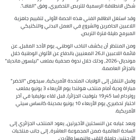
شكل الانطلاقة الرسمية للتربص التحضيري, وفق "الفاف".
وقد استغل الطاقم الفني هذه الحصة الأولى لتقييم جاهزية
اللاعبين الحاضرين والشروع في العمل البدني والتكتيكي
المبرمج طيلة فترة التربص.
ومن المنتظر أن يكشف الناخب الوطني, يوم الأحد المقبل, عن
قائمة اللاعبين الـ26 المعنيين بالدفاع عن الألوان الوطنية خلال
مونديال-2026, وذلك خلال ندوة صحفية بملعب "نيلسون مانديلا"
بالجزائر العاصمة.
وقبل التنقل إلى الولايات المتحدة الأمريكية, سيخوض "الخضر"
مباراة ودية أمام منتخب هولندا يوم الأربعاء 3 يونيو بملعب
روتردام (سا 45ر19 بتوقيت الجزائر), قبل لقاء بوليفيا في آخر
اختبار تحضيري يوم الأربعاء 10 يونيو بمدينة كانساس سيتي
الأمريكية.
وبعد غيابه عن النسختين الأخيرتين, يعود المنتخب الجزائري إلى
الساحة العالمية ضمن المجموعة العاشرة, إلى جانب منتخبات
الأرجنتين حاملة اللقب والنمسا والأردن.