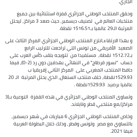
الجاري.
وحقق المنتخب الوطني الجزائري قفزة استثنائية بين جميع
منتخبات العالم في تصنيف ديسمبر, حيث صعد 3 مراكز, ليحتل
المرتبة الـ29 عالميا بـ1516.51 نقطة.
و بهذا الارتقاء,انتزع المنتخب الوطني الجزائري المركز الثالث على
الصعيد الأفريقي من تونس التي تراجعت للترتيب الرابع
بـ1512.72 نقطة, مستفيدا من تتويجه بلقب كأس العرب على
حساب "نسور قرطاج" في النهائي بهدفين دون رد (2-0), فيما
حافظ المنتخب المغربي على المركز الثاني إفريقيا ب
1529.93نقطة, خلف منتخب السنغال, الذي يحتل المرتبة الـ 20
عالميا برصيد 1529.93نقطة .
وتساوى المنتخب الوطني الجزائري في هذه القفزة النوعية بـ(3
مراكز),مع منتخبي قطر وتايلاند.
وخاص المنتخب الوطني الجزائري 6 مباريات في شهر ديسمبر,
بالتساوي مع مصر وتونس وقطر, وذلك خلال البطولة العربية
فيفا 2021.