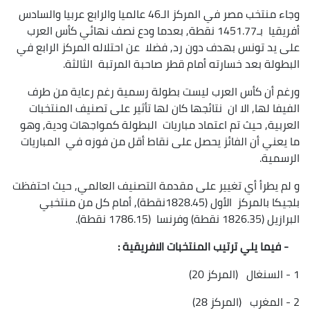
وجاء منتخب مصر في المركز الـ46 عالميا والرابع عربيا والسادس
أفريقيا بـ1451.77 نقطة, بعدما ودع نصف نهائي كأس العرب
على يد تونس بهدف دون رد, فضلا عن احتلاله المركز الرابع في
البطولة بعد خسارته أمام قطر صاحبة المرتبة الثالثة.
ورغم أن كأس العرب ليست بطولة رسمية رغم رعاية من طرف
الفيفا لها, الا ان نتائجها كان لها تأثير على تصنيف المنتخبات
العربية, حيث تم اعتماد مباريات البطولة كمواجهات ودية, وهو
ما يعني أن الفائز يحصل على نقاط أقل من فوزه في المباريات
الرسمية.
و لم يطرأ أي تغيير على مقدمة التصنيف العالمي, حيث احتفظت
بلجيكا بالمركز الأول (1828.45نقطة), أمام كل من منتخبي
البرازيل (1826.35 نقطة) وفرنسا (1786.15 نقطة).
- فيما يلي ترتيب المنتخبات الافريقية :
1 - السنغال (المركز 20)
2 - المغرب (المركز 28)