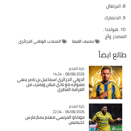
8. البرتغال
9. الدنمارك
10. هولندا .
المصدر
وأج
تصنيف الفيفا
المنتخب الوطني الجزائري
طالع ايضاً
Catégorie
كرة القدم
08/08/2026 - 14:24
الدولي الجزائري اسماعيل بن ناصر ينهي
مشواره مع نادي ميلان ويقترب من
الغرافة القطري
Catégorie
كرة القدم
06/08/2026 - 22:34
موناكو الفرنسي مهتم بضمّ فارس
غجيميس