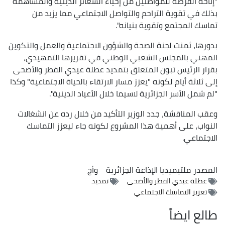
"إتاحة الفرصة للمواطنين من إحياء الشعائر الدينية والمساهمة
بذلك في تقوية التراحم والتواصل الاجتماعي مما يزيد من
تماسك المجتمع وتقوية بنيانه".
بدورها، ثمنت لجنة الصحة والشؤون الاجتماعية والعمل والتكوين
المهني بالمجلس الشعبي الوطني في تقريرها التمهيدي،
بقرار الرئيس تبون المتعلق بتمديد عطلة عيدي الفطر والأضحى
إلى ثلاثة أيام لكونه "يعزز مسار الارتقاء بالحياة الاجتماعية" وكذا
"لم شمل الأسر الجزائرية لاسيما خلال الأعياد الدينية".
وعقب المناقشة، جدد الوزير التأكيد من خلال رده عن انشغالات
النواب، على أهمية هذا المشروع لكونه جاء ليعزز التماسك
الاجتماعي.
المصدر
ملتيميديا الإذاعة الجزائرية
وأج
عطلة عيدي الفطر والأضحى
تمديد
تعزيز التماسك الاجتماعي
طالع ايضاً