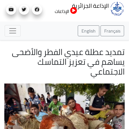
تجاوز
الإذاعة الجزائرية
إلى
الإذاعات
المحتوى
الرئيسي
English
Français
تمديد عطلة عيدي الفطر والأضحى
يساهم في تعزيز التماسك
الاجتماعي