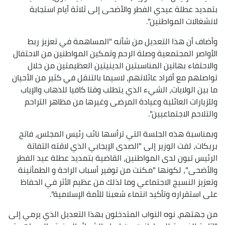
بتمديد عطلة عيدي الفطر والأضحى إلى ثلاثة أيام استجابة
لانشغالات المواطنين".
وأضاف أن هذا التعديل من شأنه "المساهمة في تعزيز ربط
الأواصر المجتمعية وصلة الرحم وتمكين المواطنين من الاحتفال
والاحتفاء بهاتين المناسبتين الدينيتين العظيمتين من خلال
تواصلهم مع أفراد عائلاتهم، لاسيما بالتنقل في كثير من الأحيان
ما بين الولايات، الشيء الذي يتطلب وقتا كافيا للذهاب والإياب
وللزيارات العائلية وعيادة المرضى وغيرها من مظاهر التراحم
والتلاحم الاجتماعيين".
وبمناسبة هذه الجلسة التي ترأسها نائب رئيس المجلس، فاتح
بريكات، لفت الوزير إلى "الصدى الإيجابي الذي لاقته التفاتة
الرئيس تبون لدى المواطنين، القاضية بتمديد عطلة عيد الفطر
والأضحى"، لكونها "مكنت من توفير أسباب الراحة و الطمأنينة
وتعزيز النسيج الاجتماعي وما لذلك من عظيم الأثر في الحفاظ
على استقراره وتأكيد انتماء شعبنا للأمة الإسلامية".
من جهتهم، نوه النواب المتدخلون بهذا التعديل الذي يرمي إلى