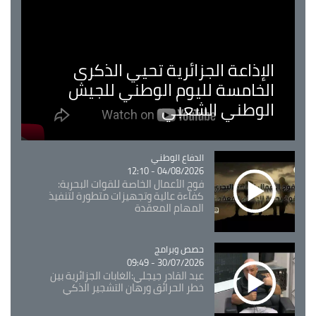
الإذاعة الجزائرية تحيي الذكرى
الخامسة لليوم الوطني للجيش
الوطني الشعبي
Catégorie
الدفاع الوطني
04/08/2026 - 12:10
فوج الأعمال الخاصة للقوات البحرية:
كفاءة عالية وتجهيزات متطورة لتنفيذ
المهام المعقدة
Catégorie
حصص وبرامج
30/07/2026 - 09:49
عبد القادر جيجلي:الغابات الجزائرية بين
خطر الحرائق ورهان التشجير الذكي