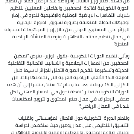
من جهته, اعتبر وزير الشباب والرياضة عبد الرحمن حماد أن تنظيم
الدورة التكوينية لفائدة الصحفيين والفاعلين المعنيين بتنظيم
كبريات التظاهرات الرياضية الوطنية والإقليمية تندرج في إطار
توجيهات الدولة المتعلقة بضرورة تسويق الصورة الايجابية
للجزائر على المستوى الدولي من خلال إبراز المجهودات المبذولة
في مجال تنظيم مختلف التظاهرات ونوعية المنشآت الرياضية
المنجزة".
ويأتي تنظيم الدورات التكوينية -يقول الوزير- بغرض "تمكين
الصحفيين من المهارات الإعلامية و الأساليب الاتصالية التفاعلية
الحديثة وتسخيرها لتقديم الصورة الأمثل للجزائر لا سيما خلال
الطبعة الـ15 الألعاب الرياضية العربية التي تحتضنها بلادنا من
الـ5 إلى الـ15 جويلية بعد غياب دام 12 سنة", مشيرا إلى أن هذه
الدورات التكوينية تعتبر "نقطة تحول في المسار المهني لكل
صحفي للإحتراف في مجال صنع المحتوى والترويج لمكتسبات
بلادنا في المجال الرياضي".
وتنظم الدورة التكوينية حول الاتصال المؤسساتي وتقنيات
التنسيق التنظيمي على مدار يومين حيث ستخصص لدراسة
تقنيات صناعة المحتوى والتغطية الرقمية والترويج للتظاهرات