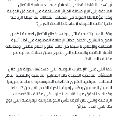
أن "هذا النشاط القطاعي المشترك يجسد سياسة الاتصال
الهادفة إلى ابراز مكانة الجزائر المستحقة في المحافل الدولية
وكذا مؤهلاتها القوية في مختلف المجالات بما فيها الرياضة",
داعيا "كافة الشركاء لإنجاح هذا الحدث العربي".
وذكر الوزير بالأهمية التي يوليها قطاع الاتصال لعملية تكوين
المورد البشري "قصد إحداث الإضافة المطلوبة في أداء أسرة
الصحافة والإعلام, لا سيما من جانب تطوير اعلام مهني ومجابهة
الأخبار الكاذبة والمضللة التي تندرج ضمن حملات عدائية عبر
مختلف الوسائط".
كما أثنى على "الإنجازات النوعية التي جسدتها الدولة من خلال
المنشآت القاعدية الجديدة ذات المعايير العالمية والتنظيم الباهر
لمختلف المواعيد الكبرى كالألعاب المتوسطية و بطولة إفريقيا
للاعبين المحليين و كأس إفريقيا لكرة القدم لأقل من 17 عاما
وكذلك ما تحقق من ألقاب وانتصارات في مختلف التخصصات
الرياضية والتي كان آخرها كأس الكونفدرالية الإفريقية التي توج
بها نادي اتحاد الجزائر".