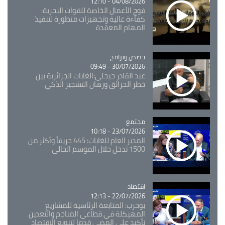
04/08/2026 - 12:10
فوج الأعمال الخاصة للقوات البحرية:
كفاءة عالية وتجهيزات متطورة لتنفيذ
المهام المعقدة
Catégorie
حصص وبرامج
30/07/2026 - 09:49
عبد القادر جيجلي:الغابات الجزائرية بين
خطر الحرائق ورهان التشجير الذكي
مجتمع
Catégorie
23/07/2026 - 10:18
المدير العام للغابات: 445 حريقاً وأكثر من
1500 تدخل خلال الموسم الحالي
اقتصاد
Catégorie
22/07/2026 - 12:13
بوحرب: المتابعة الرئاسية للمشاريع
المهيكلة في قطاعي المناجم والتعدين
تأكيد على المضي قدما لتنويع الاقتصاد