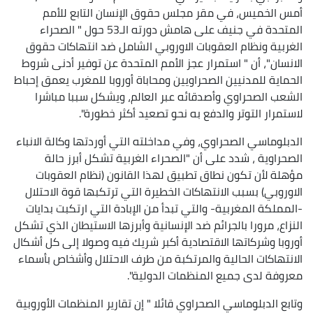
أمس الخميس، في مقر مجلس حقوق الإنسان التابع للأمم
المتحدة في جنيف على هامش دورته الـ53 حول " الصحراء
الغربية ونظام العقوبات الاوروبي الشامل ضد انتهاكات حقوق
الانسان"، أن " استمرار عجز الأمم المتحدة عن توفير أدنى شروط
الحماية للمدنيين الصحراويين ومحاباة أوروبا للمغرب يعمق إحباط
الشعب الصحراوي وأصدقائه عبر العالم، ويشكل سببا مباشرا
لاستمرار التوتر والدفع به نحو تصعيد أكثر خطورة".
الدبلوماسي الصحراوي، وفي مداخلته التي أوردتها وكالة الانباء
الصحراوية ، شدد على أن "الصحراء الغربية تشكل أبرز حالة
مؤهلة لأن تكون نطاق تطبيق لهذا القانون (نظام العقوبات
الاوروبي) بسبب الانتهاكات الخطيرة التي ترتكبها قوة الاحتلال
-المملكة المغربية- والتي تبدأ من الإبادة التي ارتكبت بدايات
النزاع، مرورا بالجرائم ضد الإنسانية وأبرزها الاستيطان الذي تشكل
أوروبا وشركاتها الاقتصادية أكبر شريك فيه وصولا إلى كل أشكال
الانتهاكات الحالية والمرتكبة من طرف الاحتلال وأشخاص بأسماء
معروفة لدى جميع المنظمات الدولية".
وتابع الدبلوماسي الصحراوي قائلا " إن تقارير المنظمات الأوروبية