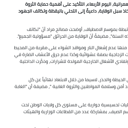
مرانية، اليوم الأربعاء، التأكيد على أهمية حماية الثروة
ذ سبل الوقاية، داعيةً إلى التحلي
باليقظة وتكاتف الجهود
تبطة بموسم الاصطياف، أوضحت مصالح مراد أنّ "تكاتف
السنة"، مضيفةً أنّ الوقاية من الحرائق "مسؤولية الجميع".
منها عدم إشعال النار ومواقد الشواء على مقربة من المحيط
ات الزجاجية بصفة عشوائية وكذا عدم حرق الأعشاب الضارة في
 وتفادي الأشغال الخارجية المولدة للشرارات، وذكّرت الداخلية
لحيطة والحذر، لاسيما من خلال الابتعاد نهائياً عن كل
أمن وسلامة المواطنين والثروة الغابية "، مضيفة أن "الغابة
اليات تحسيسية جوارية على مستوى كل ولايات الوطن تحت
 الصيف، بمشاركة عدد من القطاعات الوزارية والهيئات