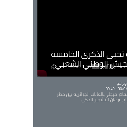
ية تحيي الذكرى الخامسة
لجيش الوطني الشعبي
Ca
برامج
30/07/20
قادر جيجلي:الغابات الجزائرية بين خطر
ئق ورهان التشجير الذكي