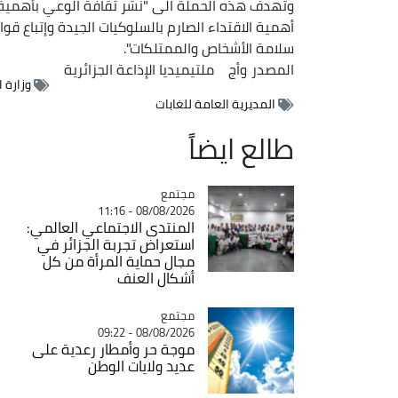
وتهدف هذه الحملة الى "نشر ثقافة الوعي بأهمية ال
أهمية الاقتداء الصارم بالسلوكيات الجيدة وإتباع قو
سلامة الأشخاص والممتلكات".
المصدر
وأج
ملتيميديا الإذاعة الجزائرية
وزارة 
المديرية العامة للغابات
طالع ايضاً
مجتمع
Catégorie
08/08/2026 - 11:16
المنتدى الاجتماعي العالمي:
استعراض تجربة الجزائر في
مجال حماية المرأة من كل
أشكال العنف
مجتمع
Catégorie
08/08/2026 - 09:22
موجة حر وأمطار رعدية على
عديد ولايات الوطن