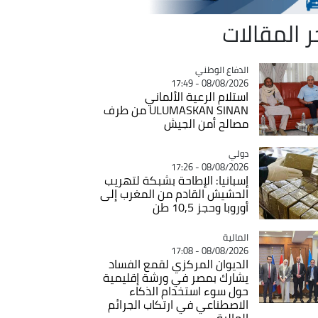
ر المقالات
Catégorie
الدفاع الوطني
08/08/2026 - 17:49
استلام الرعية الألماني
ULUMASKAN SINAN من طرف
مصالح أمن الجيش
دولي
Catégorie
08/08/2026 - 17:26
إسبانيا: الإطاحة بشبكة لتهريب
الحشيش القادم من المغرب إلى
أوروبا وحجز 10,5 طن
المالية
Catégorie
08/08/2026 - 17:08
الديوان المركزي لقمع الفساد
يشارك بمصر في ورشة إقليمية
حول سوء استخدام الذكاء
الاصطناعي في ارتكاب الجرائم