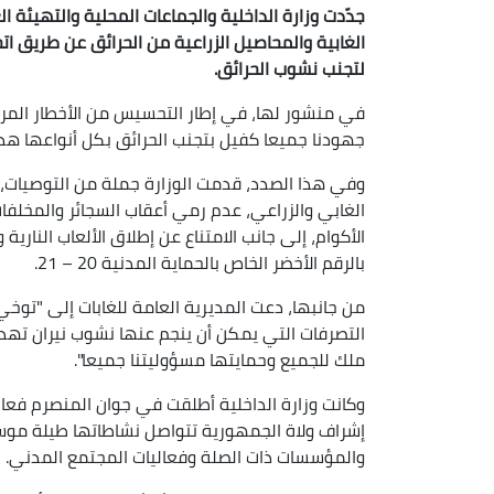
جدّدت وزارة الداخلية والجماعات المحلية والتهيئة الع
الغابية
والمحاصيل الزراعية من الحرائق عن طريق اتخا
لتجنب نشوب الحرائق
.
في منشور لها، في إطار التحسيس من الأخطار المر
جهودنا جميعا كفيل بتجنب الحرائق بكل أنواعها هذه 
وفي هذا الصدد، قدمت الوزارة جملة من التوصيات، 
الغابي والزراعي، عدم رمي أعقاب السجائر والمخلف
الأكوام، إلى جانب الامتناع عن إطلاق الألعاب النارية
بالرقم الأخضر الخاص بالحماية المدنية 20 – 21.
من جانبها، دعت المديرية العامة للغابات إلى "توخي ا
التصرفات التي يمكن أن ينجم عنها نشوب نيران تهدد 
ملك للجميع وحمايتها مسؤوليتنا جميعا".
وكانت وزارة الداخلية أطلقت في جوان المنصرم فع
إشراف ولاة الجمهورية تتواصل نشاطاتها طيلة موسم
والمؤسسات ذات الصلة وفعاليات المجتمع المدني.