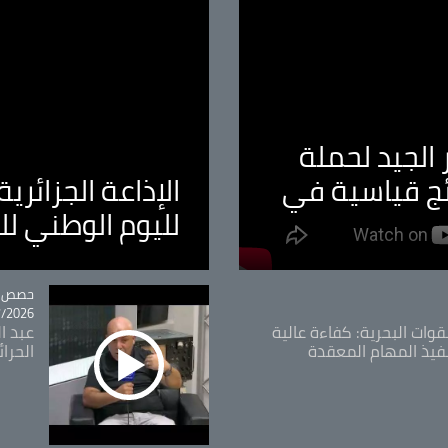
الجيد لحملة
ئج قياسية في
الإذاعة الجزائر
لليوم الوطني ل
tégorie
حصص و
26 - 09:49
قوات البحرية: كفاءة عالية
عبد ال
فيذ المهام المعقدة
الحرا