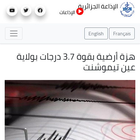
تجاوز
الإذاعة الجزائرية
إلى
الإذاعات
المحتوى
الرئيسي
English
Français
هزة أرضية بقوة 3.7 درجات بولاية
عين تيموشنت