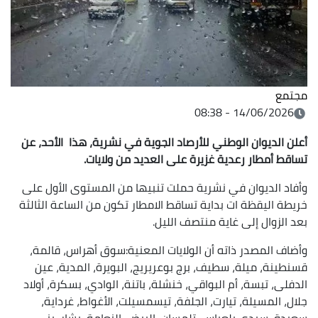
مجتمع
14/06/2026 - 08:38
أعلن الديوان الوطني للأرصاد الجوية في نشرية، هذا الأحد، عن
تساقط أمطار رعدية غزيرة على العديد من ولايات.
وأفاد الديوان في نشرية حملت تنبيها من المستوى الأول على
خريطة اليقظة ات بداية تساقط الامطار تكون من الساعة الثالثة
بعد الزوال إلى غاية منتصف الليل.
وأضاف المصدر ذاته أن الولايات المعنية:سوق أهراس، قالمة،
قسنطينة، ميلة، سطيف، برج بوعريريج، البويرة، المدية، عين
الدفلى، تبسة، أم البواقي، خنشلة، باتنة، الوادي، بسكرة، أولاد
جلال، المسيلة، تيارت، الجلفة، تيسمسيلت، الأغواط، غرداية،
سعيدة، سيدي بلعباس، تلمسان، البيض، النعامة، بشار، بني