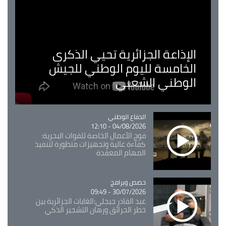
الإذاعة الجزائرية تحيي الذكرى
الخامسة لليوم الوطني للجيش
الوطني الشعبي
Catégorie
الدفاع الوطني
04/08/2026 - 12:10
فوج الأعمال الخاصة للقوات البحرية:
كفاءة عالية وتجهيزات متطورة لتنفيذ
المهام المعقدة
Catégorie
حصص وبرامج
30/07/2026 - 09:49
عبد القادر جيجلي:الغابات الجزائرية بين
خطر الحرائق ورهان التشجير الذكي