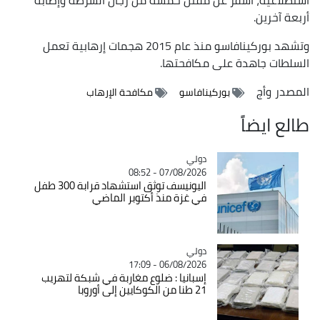
أربعة آخرين.
وتشهد بوركينافاسو منذ عام 2015 هجمات إرهابية تعمل
السلطات جاهدة على مكافحتها.
المصدر
وأج
بوركينافاسو
مكافحة الإرهاب
طالع ايضاً
دولي
Catégorie
07/08/2026 - 08:52
اليونيسف توثق استشهاد قرابة 300 طفل
في غزة منذ أكتوبر الماضي
دولي
Catégorie
06/08/2026 - 17:09
إسبانيا : ضلوع مغاربة في شبكة لتهريب
21 طنا من الكوكايين إلى أوروبا