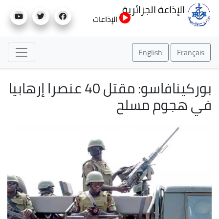
تجاوز
الإذاعة الجزائرية
إلى
الإذاعات
المحتوى
الرئيسي
English
Français
بوركينافاسو: مقتل 40 عنصرا إرهابيا
في هجوم مسلح