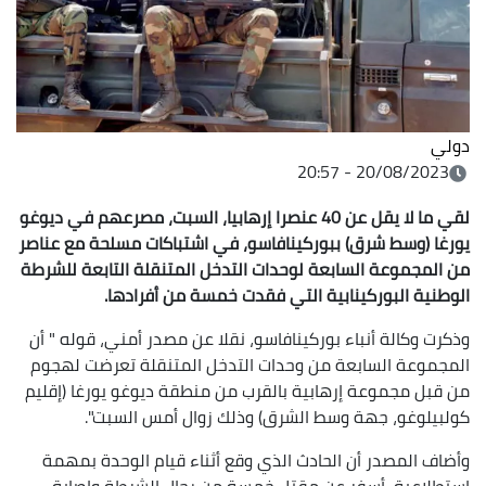
دولي
20/08/2023 - 20:57
لقي ما لا يقل عن 40 عنصرا إرهابيا،
السبت، مصرعهم في ديوغو
يورغا (وسط شرق) ببوركينافاسو، في اشتباكات مسلحة مع
عناصر
من المجموعة السابعة لوحدات التدخل المتنقلة التابعة للشرطة
الوطنية
البوركينابية التي فقدت خمسة من أفرادها
.
وذكرت وكالة أنباء بوركينافاسو، نقلا عن مصدر أمني، قوله " أن
المجموعة السابعة من وحدات التدخل المتنقلة تعرضت لهجوم
من قبل مجموعة إرهابية بالقرب من منطقة ديوغو يورغا (إقليم
كولبيلوغو، جهة وسط الشرق) وذلك زوال أمس السبت".
وأضاف المصدر أن الحادث الذي وقع أثناء قيام الوحدة بمهمة
استطلاعية، أسفر عن مقتل خمسة من رجال الشرطة وإصابة