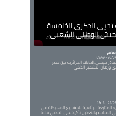
ية تحيي الذكرى الخامسة
لجيش الوطني الشعبي
Ca
برامج
30/07/20
قادر جيجلي:الغابات الجزائرية بين خطر
ئق ورهان التشجير الذكي
Ca
22/07/20
: المتابعة الرئاسية للمشاريع المهيكلة في
 المناجم والتعدين تأكيد على المضي قدما