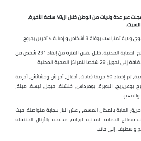
توفي 16 شخصا وجرح 437 آخرون في حوادث مرور سجلت عبر عدة ولايات من الوطن خلال ال48 ساعة الأخيرة,
السبت.
ة 3 أشخاص و إصابة 4 آخرين بجروح.
كما تمكن جهاز حراسة الشواطئ والاستجمام لمصالح الحماية المدنية, خلال نفس الفترة من إنقاذ 231 شخص من
وفي مجال مكافحة حرائق الغابات والمحاصيل الزراعية, تم إخماد 50 حريقا (غابات, أدغال, أحراش وحشائش, أحزمة
ج بوعريريج, البويرة, بومرداس, خنشلة, جيجل, تبسة, ميلة,
والمغير.
حريق الغابة بالمكان المسمى عش الباز ببجاية متواصلة, حيث
صالح الحماية المدنية لبجاية, مدعمة بالأرتال المتنقلة
ريج و سطيف, إلى جانب