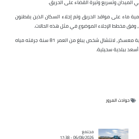
 الميدان وتسريع وتيرة القضاء على الحريق.
ب نفس الصدر, قامت المصالح المعنية ب45 رمية ماء على مواقد الحريق وتم إجلاء السكان الذين يقطنون
, وفق مخطط الإجلاء الموضوع في مثل هذه الحالات.
ومن جهة أخرى, تدخلت عناصر الحماية المدنية لولاية معسكر, لانتشال شخص يبلغ من العمر 81 سنة جرفته مياه
 أسعد ببلدية سحيلية.
حوادث المرور
مجتمع
Catégorie
06/08/2026 - 17:38