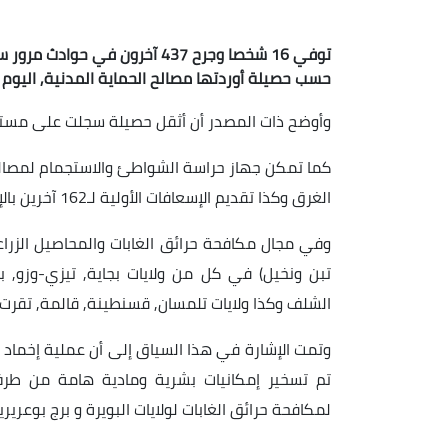
حسب حصيلة أوردتها مصالح الحماية المدنية, اليوم 
وأوضح ذات المصدر أن أثقل حصيلة سجلت على مستوى ولاية تمنراست بوفا
الغرق وكذا تقديم الإسعافات الأولية لـ162 آخرين بالإضافة إلى تحويل 28 شخصا للمراكز الصحية المحلية.
تبن ونخيل) في كل من ولايات بجاية, تيزي-وزو, بر
الشلف وكذا ولايات تلمسان, قسنطينة, قالمة, تقرت 
وتمت الإشارة في هذا السياق إلى أن عملية إخماد 
تم تسخير إمكانيات بشرية ومادية هامة من طرف م
لمكافحة حرائق الغابات لولايات البويرة و برج بوعري