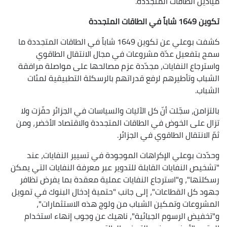
ميادين الطاقات المتجددة.
تكوين 1649 شاباً في الطاقات المتجددة
كشفت بوعلي عن تكوين 1649 شاباً في الطاقات المتجددة ما
سمح بتفعيل عدّة مشروعات في مجال الانتقال الطاقوي
واسترجاع النفايات، مجدّدة عزم مصالحها على مواصلة مرافقة
الشباب وتأطيرهم لرفع قدراتهم بالرسكلة التطبيقية لمئات
الشباب.
بالتزامن، سجّلت أنّ كل الآليات والسياسات في الجزائر حفّزت ولا
تزال على الخوض في الطاقات المتجددة والاقتصاد الأخضر، ومن
ثمّ الانتقال الطاقوي في الجزائر.
وحدّدت بوعلي الإكراهات الموجودة في تسيير النفايات، عند
"تشخيص النفايات القابلة للتدوير عبر معرفة النفايات التي يمكن
رسكلتها"، و"استرجاع النفايات عملية معقدة بما يفرض تظافر
جهود كل القطاعات"، إلى جانب "حتمية إدخال البنوك في تمويل
المشروعات وتمكين الشباب من ولوج هذه الاستثمارات"،
و"تخفيض الرسوم الجبائية"، ناهيك عن وجوب إنهاء استخدام