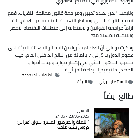
الوقود الأحفوري في التصنيع الطاقوي.
وتابعت: "نحن بصدد تحيين ومراجعة قانون معالجة النفايات، فمع
تفاقم التلوث البيئي ومخاطر التغيرات المناخية عبر العالم، بات
لزاماً مراجعة القوانين والاستجابة إلى متطلبات الاقتصاد الأخضر
والتنمية المستدامة".
وذكرت بوعلي أنّ العلماء حذّروا من الخسائر الباهظة للبيئة لدى
عموم الدول بـ 5 إلى 7 بالمائة من الناتج الداخلي الخام، حيث
يتسبب التدهور البيئي في إهدار موارد وتبديد أموال.
المصدر
ملتيميديا الإذاعة الجزائرية
الطاقات المتجددة
الاستثمار البيئي
البيئة
طالع ايضاً
المسرح
Catégorie
23/05/2026 - 21:06
"النملة والصرصور" لمسرح سوق أهراس:
دروس بيئية هامة