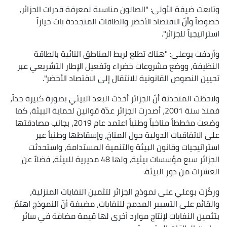
وتابعت ضيفة الأولى: "الصالون مناسبة لمعرفة قدرات الجزائر،
خصوصاً وأنّ الاقتصاد الأخضر والطاقات المتجددة بات خياراً
استراتيجياً للجزائر".
وأردفت بوعلي: "هناك تطلع لربط المناطق النائية بالطاقة
النظيفة، ووضع مشروعات خضراء وتفعيل الإطار التشريعي عبر
تحيين النصوص القانونية للانتقال إلى الاقتصاد الأخضر".
ولاحظت المتحدثة أنّ الجزائر أخذت البعد البيئي بصورة كبيرة جداً،
فمنذ سنة 2001، أصدرت الجزائر عدّة قوانين لحماية البيئة، كما
وضعت مخططاً مناخياً وطنياً اعتمد عام 2019، بجانب مصادقتها
على الاتفاقيات الدولية حول المناخ، وإسقاطها وطنياً عبر
استراتيجيات وقانون البيئة والتنمية المستدامة، واستحدثت
الجزائر سبع مؤسسات بيئية، ولها 48 مديرية للبيئة، فضلاً عن
العشرات من دور البيئة.
وركّزت بوعلي على نموذج الجزائر لتثمين النفايات المنزلية،
والقائم على التسيير المدمج للنفايات، مضيفة أنّ النموذج اهتمّ
بتثمين النفايات لإنتاج موارد أخرى لها قيمة مضافة في سائر