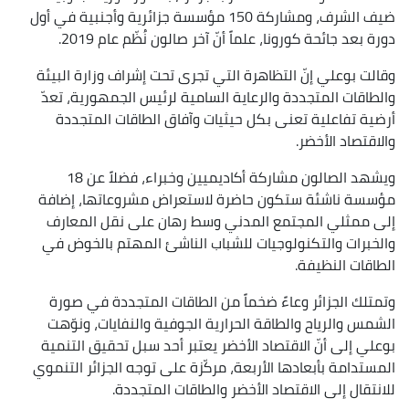
ضيف الشرف، ومشاركة 150 مؤسسة جزائرية وأجنبية في أول
دورة بعد جائحة كورونا، علماً أنّ آخر صالون نُظّم عام 2019.
وقالت بوعلي إنّ التظاهرة التي تجرى تحت إشراف وزارة البيئة
والطاقات المتجددة والرعاية السامية لرئيس الجمهورية، تعدّ
أرضية تفاعلية تعنى بكل حيثيات وآفاق الطاقات المتجددة
والاقتصاد الأخضر.
ويشهد الصالون مشاركة أكاديميين وخبراء، فضلاً عن 18
مؤسسة ناشئة ستكون حاضرة لاستعراض مشروعاتها، إضافة
إلى ممثلي المجتمع المدني وسط رهان على نقل المعارف
والخبرات والتكنولوجيات للشباب الناشئ المهتم بالخوض في
الطاقات النظيفة.
وتمتلك الجزائر وعاءً ضخماً من الطاقات المتجددة في صورة
الشمس والرياح والطاقة الحرارية الجوفية والنفايات، ونوّهت
بوعلي إلى أنّ الاقتصاد الأخضر يعتبر أحد سبل تحقيق التنمية
المستدامة بأبعادها الأربعة، مركّزة على توجه الجزائر التنموي
للانتقال إلى الاقتصاد الأخضر والطاقات المتجددة.