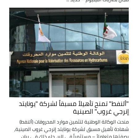
"ألنفط" تمنح تأهيلاً مسبقاً لشركة "يونايتد
إنرجي غروب" الصينية
منحت الوكالة الوطنية لتثمين موارد المحروقات (ألنفط)
شهادة تأهيل مسبق لشركة يونايتد إنرجي غروب الصينية،
بصفتها متعاملاً – مستثمراً في البر. جاء ذلك في بيان