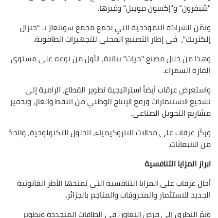
"شيفرون" و"إكسون موبيل" وغيرها.
وثمّن الشراكة النموذجية التي تجمع مجمع سونلغاز بـ "جنرال
إلكتريك"، في إطار التصنيع المحلي للتجهيزات الطاقوية.
وهذا من خلال مصنع "جيات" بباتنة، الأول من نوعه على مستوى
القارة السمراء.
واستعرض عرقاب أيضاً استراتيجية تطوير القطاع، الرامية إلى
تشجيع الاستثمارات ورفع الإنتاج الوطني من النفط والغاز، وتحفيز
مشاريع التحويل الصناعي.
وركّز عرقاب على مجالات البتروكيمياء، الحلول التكنولوجية، والحدّ
من الانبعاثات.
ابراز المزايا التنافسية
أحال عرقاب على المزايا التنافسية التي تمنحها الأطر القانونية
الجديد للاستثمار والمحروقات والمناجم بالجزائر.
وتمّ التطرق إلى فرص التعاون في الطاقات المتجددة وتطوير