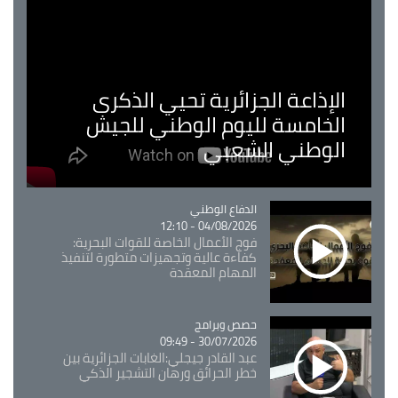
الإذاعة الجزائرية تحيي الذكرى
الخامسة لليوم الوطني للجيش
الوطني الشعبي
Catégorie
الدفاع الوطني
04/08/2026 - 12:10
فوج الأعمال الخاصة للقوات البحرية:
كفاءة عالية وتجهيزات متطورة لتنفيذ
المهام المعقدة
Catégorie
حصص وبرامج
30/07/2026 - 09:49
عبد القادر جيجلي:الغابات الجزائرية بين
خطر الحرائق ورهان التشجير الذكي