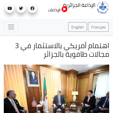
تجاوز
الإذاعة الجزائرية
إلى
الإذاعات
المحتوى
الرئيسي
English
Français
اهتمام أمريكي بالاستثمار في 3
مجالات طاقوية بالجزائر