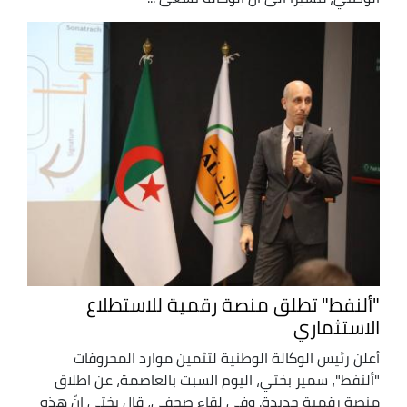
"ألنفط" تطلق منصة رقمية للاستطلاع
الاستثماري
أعلن رئيس الوكالة الوطنية لتثمين موارد المحروقات
"ألنفط"، سمير بختي، اليوم السبت بالعاصمة، عن اطلاق
منصة رقمية جديدة. وفي لقاء صحفي، قال بختي إنّ هذه