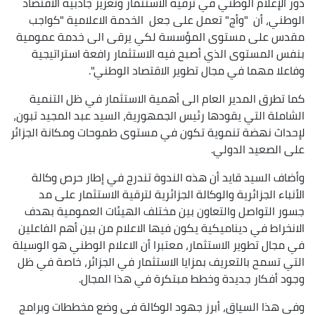
دور الإعلام الوطني في ترقية الاستثمار وتعزيز جاذبية الاقتصاد
الوطني، أن "وأج" تعمل على جعل الخدمة الاعلامية "كواجب
مقدس على مستوى المؤسسة لكي يرقى الى خدمة عمومية
بنفس المستوى الذي أصبح فيه الاستثمار رافعة استراتيجية
وفاعلا مهما في مجال تطوير الاقتصاد الوطني".
كما تطرق المدير العام الى أهمية الاستثمار في ظل التنمية
الشاملة التي يقودها رئيس الجمهورية، السيد عبد المجيد تبون،
لإحداث نهضة تنموية تكون في مستوى طموحات ومكانة الجزائر
على الصعيد الدولي.
وأضاف السيد قايد أن هذه الندوة تندرج في إطار حرص وكالة
الأنباء الجزائرية والوكالة الجزائرية لترقية الاستثمار على مد
جسور التواصل والتعاون بين مختلف الهيئات العمومية بهدف
الانخراط في ديناميكية يكون فيها الاعلام من بين أهم الفاعلين
في مجال تطوير الاستثمار، معتبرا أن الاعلام الوطني هو الوسيلة
التي تسمح بالتعريف بمزايا الاستثمار في الجزائر، خاصة في ظل
وجود أفكار جديدة وخطط مبتكرة في هذا المجال.
وفي هذا السياق، أبرز جهود الوكالة في وضع مخططات وبرامج