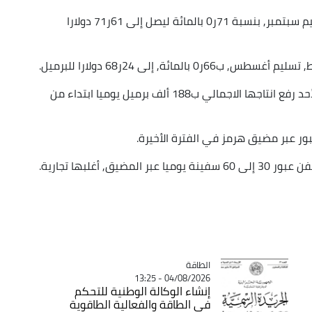
وخلال الجلسة الصباحية, انخفض سعر خام برنت, تسليم سبتمبر, بنسبة 71ر0 بالمائة ليصل إلى 61ر71 دولارا
ئة, إلى 24ر68 دولارا للبرميل.
وكانت سبع دول من مجموعة "أوبك+" قررت أمس الأحد رفع انتاجها الاجمالي ب188 ألف برميل يوميا ابتداء من
ور عبر مضيق هرمز في الفترة الأخيرة.
 أغلبها تجارية.
الطاقة
Catégorie
04/08/2026 - 13:25
إنشاء الوكالة الوطنية للتحكم
في الطاقة والفعالية الطاقوية