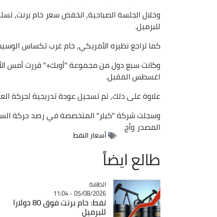
للبرميل.
كما تراجع نظيره الأمريكي, خام غرب تكساس الوسيط, تسليم أغسطس, ب66ر0 بالما
اغسطس المقبل.
علاوة على ذلك, تم تسجيل عودة تدريجية لحركة العب
وسجلت شركة "كبلر" المتخصصة في رصد حركة السفن عبور 30 إلى 60 سفينة يوميا عبر المضيق,
المصدر
وأج
أسعار النفط
طالع ايضاً
الطاقة
Catégorie
05/08/2026 - 11:04
نفط: خام برنت فوق 80 دولارا
للبرميل