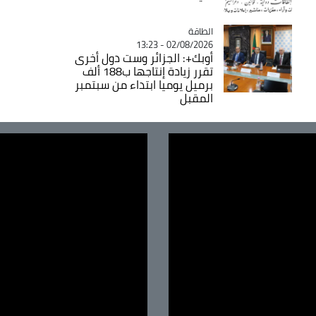
الطاقة
Catégorie
02/08/2026 - 13:23
أوبك+: الجزائر وست دول أخرى
تقرر زيادة إنتاجها ب188 ألف
برميل يوميا ابتداء من سبتمبر
المقبل