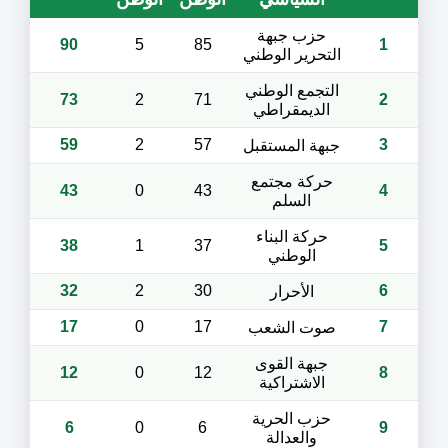
حزب جبهة
90
5
85
1
التحرير الوطني
التجمع الوطني
73
2
71
2
الديمقراطي
59
2
57
3
جبهة المستقبل
حركة مجتمع
43
0
43
4
السلم
حركة البناء
38
1
37
5
الوطني
32
2
30
6
الأحرار
17
0
17
7
صوت الشعب
جبهة القوى
12
0
12
8
الاشتراكية
حزب الحرية
6
0
6
9
والعدالة