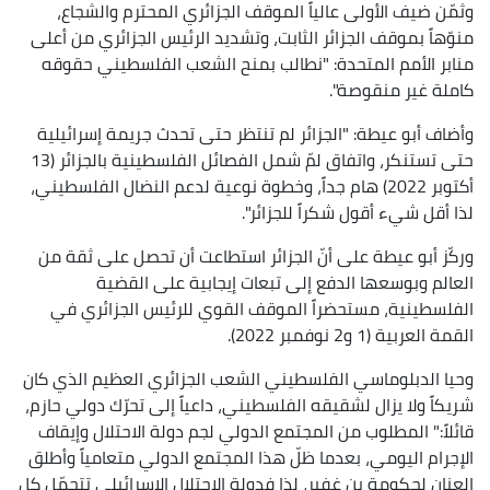
وثمّن ضيف الأولى عالياً الموقف الجزائري المحترم والشجاع،
منوّهاً بموقف الجزائر الثابت، وتشديد الرئيس الجزائري من أعلى
منابر الأمم المتحدة: "نطالب بمنح الشعب الفلسطيني حقوقه
كاملة غير منقوصة".
وأضاف أبو عيطة: "الجزائر لم تنتظر حتى تحدث جريمة إسرائيلية
حتى تستنكر، واتفاق لمّ شمل الفصائل الفلسطينية بالجزائر (13
أكتوبر 2022) هام جداً، وخطوة نوعية لدعم النضال الفلسطيني،
لذا أقل شيء أقول شكراً للجزائر".
وركّز أبو عيطة على أنّ الجزائر استطاعت أن تحصل على ثقة من
العالم وبوسعها الدفع إلى تبعات إيجابية على القضية
الفلسطينية، مستحضراً الموقف القوي للرئيس الجزائري في
القمة العربية (1 و2 نوفمبر 2022).
وحيا الدبلوماسي الفلسطيني الشعب الجزائري العظيم الذي كان
شريكاً ولا يزال لشقيقه الفلسطيني، داعياً إلى تحرّك دولي حازم،
قائلاً:" المطلوب من المجتمع الدولي لجم دولة الاحتلال وإيقاف
الإجرام اليومي، بعدما ظلّ هذا المجتمع الدولي متعامياً وأطلق
العنان لحكومة بن غفير، لذا فدولة الاحتلال الإسرائيلي تتحمّل كل