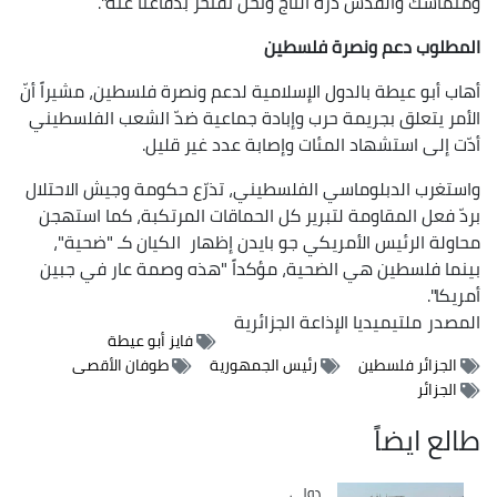
ومتماسك والقدس درّة التاج ونحن نفتخر بدفاعنا عنه".
المطلوب دعم ونصرة فلسطين
أهاب أبو عيطة بالدول الإسلامية لدعم ونصرة فلسطين، مشيراً أنّ
الأمر يتعلق بجريمة حرب وإبادة جماعية ضدّ الشعب الفلسطيني
أدّت إلى استشهاد المئات وإصابة عدد غير قليل.
واستغرب الدبلوماسي الفلسطيني، تذرّع حكومة وجيش الاحتلال
بردّ فعل المقاومة لتبرير كل الحماقات المرتكبة، كما استهجن
محاولة الرئيس الأمريكي جو بايدن إظهار الكيان كـ "ضحية"،
بينما فلسطين هي الضحية، مؤكداً "هذه وصمة عار في جبين
أمريكا".
المصدر
ملتيميديا الإذاعة الجزائرية
فايز أبو عيطة
الجزائر فلسطين
رئيس الجمهورية
طوفان الأقصى
الجزائر
طالع ايضاً
دولي
Catégorie