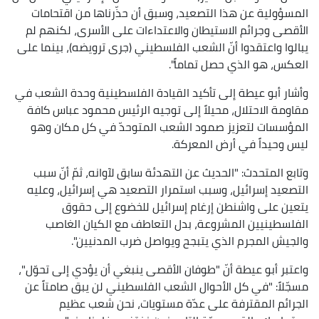
المسؤولية عن هذا التصعيد، وسبق أن حذّرناها من اقتحامات
الأقصى وجرائم الاستيطان والاعتداءات على الأسرى، لكنهم لم
يبالوا واعتقدوا أنّ الشعب الفلسطيني (جرى ترويضه)، بينما على
العكس، هو الذي حصل تماماً".
وأشار أبو عيطة إلى تأكيد القيادة الفلسطينية وحدة الشعب في
مقاومة الاحتلال، محيلاً إلى توجيه الرئيس محمود عباس كافة
المؤسسات لتعزيز صمود الشعب المتوحدّ في كل مكان وهو
ليس وحيداً في أرض المعركة.
وتابع المتحدث: "الحديث عن التهدئة سابق لآوانه، ثمّ أنّ سبب
التصعيد إسرائيل، وسبب استمرار التصعيد هي إسرائيل، وعليه
يتعين على واشنطن إرغام إسرائيل للخضوع إلى حقوق
الفلسطينيين المشروعة، بدل التعاطف مع الكيان الغاصب
والجيش المجرم الذي يتبجح ويواصل ضرب المدنيين".
واعتبر أبو عيطة أنّ "طوفان الأقصى ينبغي أن يؤدي إلى تحوّل"،
مسجّلاً: "في كل الأحوال الشعب الفلسطيني لن يبق صامتاً عن
الجرائم المقترفة على عدّة مستويات، نحن شعب عظيم