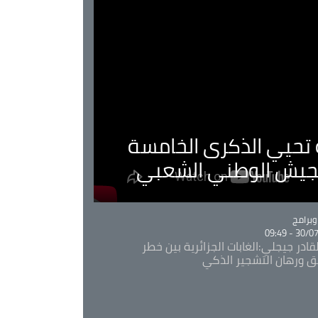
ية تحيي الذكرى الخامسة
لجيش الوطني الشعبي
Ca
برامج
30/07/20
قادر جيجلي:الغابات الجزائرية بين خطر
ئق ورهان التشجير الذكي