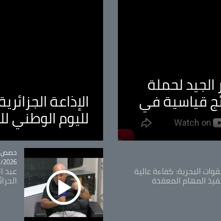
الجيد لحملة
ئج قياسية في
الإذاعة الجزائر
لليوم الوطني ل
tégorie
حصص و
26 - 09:49
قوات البحرية: كفاءة عالية
عبد ال
فيذ المهام المعقدة
الحرا