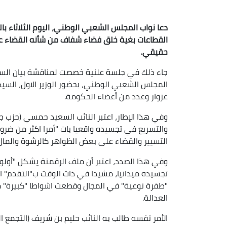
دعا نواب المجلس الشعبي الوطني، اليوم الثلاثاء با
القطاعات بغية خلق فضاء شفاف من شأنه القضاء ع
حقيقي
.
جاء ذلك في جلسة علنية خصصت لمناقشة بيان السيا
المجلس الشعبي الوطني، بحضور الوزير الاول، السيد 
عزوار وعدد من أعضاء الحكومة.
وفي هذا الإطار، اعتبر النائب السعيد حمسي (حزب ج
والتسريع في تجسيده واقعيا بات "أمرا اكثر من ضرو
التسيير والقضاء على بعض الظواهر كالرشوة والمال 
وفي هذا الصدد، اعتبر أن ملف الرقمنة يشكل "أولوي
تجسيده ميدانيا، مشيدا في ذات الوقت ب"التقدم"
"طفرة نوعية" في المجال وقطعت اشواطا "كبيرة" م
العدالة.
الأمر نفسه طالب به النائب حليم بن شريف (التجمع