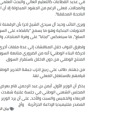
في عديد القطاعات كالتعليم العالي والبحث العلمي
والمجالات، فعلى الرغم من الجهود المبذولة إلا أن ا
الناجحة المحققة".
ويرى النائب وحيد آل سيدي الشيخ (حر) بأن الرقمنة 
التحويلات البنكية وهو ما يسمح "بالقضاء على ال
السلع"، ما سينعكس ''ايجابا'' على وفرة المنتجات، و
وتطرق النواب خلال المناقشات إلى عدة ملفات أخرى ع
(حركة البناء الوطني) أنه من الضروري متابعة الس
المنتج الوطني من دون الاخلال باستقرار السوق.
من جهته، طالب علي ربيج (حزب جبهة التحرير الوطني)
قيامهم بالاستغلال الفعلي لها.
يذكر أن الوزير الأول، أيمن بن عبد الرحمن، قام بعرض 
المجلس الشعبي الوطني في جلسة علنية شهدت شروع
الاربعاء والخميس والسبت والأحد، على أن يرد الوزير 
المصدر
ملتيميديا الإذاعة الجزائرية
وأج
بيان ا