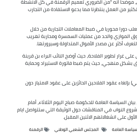
، موضحا أنه "من الضروري تعميم الرقمنة في كل الانشطة
لكثير من العمل ينتظرنا مما يدعو الاستفادة من التجارب
تعلب دورا محوريا في ضبط المعاملات التجارية من خلال
سوق الموازي والحد من عمليات السمسرة ومحاربة تهريب
التعرف أكثر عن مصدر الأموال المتداولة وسيرورتها.
لى غرار تطوير الفلاحة، حيث أوضح النائب البراء بن قرينة
وق بشكل منهجي، حيث يتم ضبط فاتورة الاستيراد وحماية
 بإلغاء عقود الفلاحين الحائزين على عقود الامتياز دون
بيان السياسة العامة للحكومة صباح اليوم الثلاثاء، أمام
 النواب في المناقشات حول الوثيقة التي ستتواصل ايام
الأول على انشغالاتهم الاثنين المقبل.
لسياسة العامة
المجلس الشعبي الوطني
الرقمنة