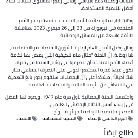
البيانات وتعبئة دعم سياسي ومالي رفيع المستوى للبيانات لبناء
أفضل للتنمية المستدامة.
وكانت اللجنة الإحصائية للأمم المتحدة اجتمعت بمقر الأمم
المتحدة في نيويورك من 23 إلى 26 فيفري 2023 لمناقشة
طائفة واسعة من المسائل الإحصائية.
وقال وكيل الأمين العام لإدارة الشؤون الاقتصادية والاجتماعية،
شا زوكانغ، إنّ اللجنة "مثال هام للكيفية التي يمكن بها لكافة
أعضاء الأمم المتحدة أن يتصرفوا في وئام، لاسيما في فترات
تكون فيها قدرة المجتمع الدولي على التصرف الجماعي مثار
شكّ أحياناً"، مشدّداً على أنّ الإحصاءات ستقوم بدور بالغ الأهمية
في الانتعاش من الأزمة المالية والاقتصادية العالمية.
واجتمعت اللجنة الإحصائية لأول مرة عام 1947، ويعود لها الفضل
في إرساء أسس النظام الإحصائي العالمي.
المصدر
ملتيميديا الإذاعة الجزائرية
وأج
اليوم العالمي للإحصاء
التنمية المستدامة
الاقتصاد
طالع ايضاً